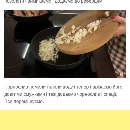
позолоти і вимикаємо і додаємо до реберцям.
Чорнослив помили і злили воду і тепер нарізаємо його
довгими смужками і теж додаємо чорнослив і спеції.
Все перемішуємо.