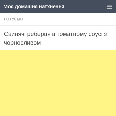
Моє домашнє натхнення
Skip to content
ГОТУЄМО
Свинячі реберця в томатному соусі з
чорносливом