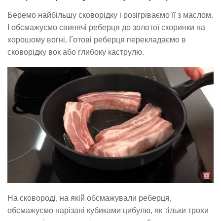
Беремо найбільшу сковорідку і розігріваємо її з маслом.
І обсмажуємо свинячі реберця до золотої скоринки на
хорошому вогні. Готові реберця перекладаємо в
сковорідку вок або глибоку каструлю.
На сковороді, на якій обсмажували реберця,
обсмажуємо нарізані кубиками цибулю, як тільки трохи