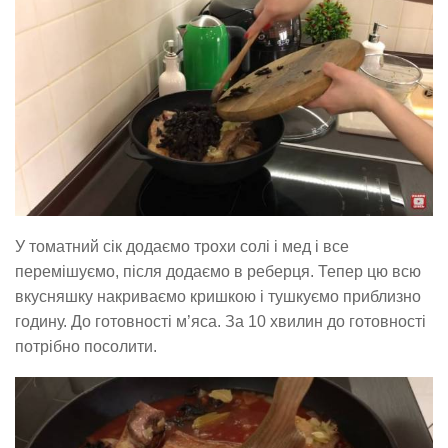
У томатний сік додаємо трохи солі і мед і все
перемішуємо, після додаємо в реберця. Тепер цю всю
вкусняшку накриваємо кришкою і тушкуємо приблизно
годину. До готовності м’яса. За 10 хвилин до готовності
потрібно посолити.