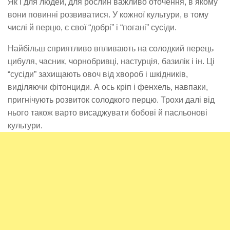
Як і для людей, для рослин важливо оточення, в якому
вони повинні розвиватися. У кожної культури, в тому
числі й перцю, є свої “добрі” і “погані” сусіди.
Найбільш сприятливо впливають на солодкий перець
цибуля, часник, чорнобривці, настурція, базилік і ін. Ці
“сусіди” захищають овоч від хвороб і шкідників,
виділяючи фітонциди. А ось кріп і фенхель, навпаки,
пригнічують розвиток солодкого перцю. Трохи далі від
нього також варто висаджувати бобові й пасльонові
культури.