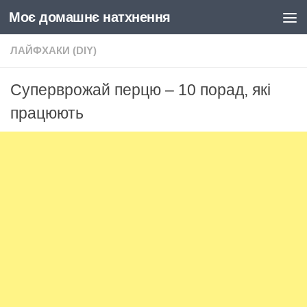
Моє домашнє натхнення
Skip to content
ЛАЙФХАКИ (DIY)
Суперврожай перцю – 10 порад, які
працюють