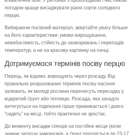
кліматичній зоні. У регіонах з прохолодною і нестійкою
погодою краще висаджувати ранні сорти солодкого
перцю.
Вибираючи посівний матеріал, звертайте увагу більше
на його характеристики: умови вирощування,
невибагливість, стійкість до захворювань і перепадів
температур, а не на красиву картинку на пачці.
Дотримуємося термінів посіву перцю
Перець, як відомо, вирощують через розсаду. Від
правильно розрахованих термінів посіву насіння
залежить, як молоді рослини перенесуть пересадку у
відкритий ґрунт або теплицю. Розсада, яка занадто
витягується на підвіконні гірше приживається і довго
“сидить” на місці, тобто практично не зростає.
До моменту висадки сіянців на постійне місце (коли
зникне загроза заморозків, а ґрунт прогріється до 15-17