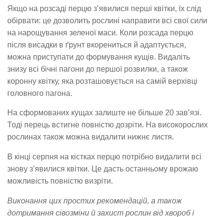
Якщо на розсаді перцю з’явилися перші квітки, їх слід
обірвати: це дозволить рослині направити всі свої сили
на нарощування зеленої маси. Коли розсада перцю
після висадки в ґрунт вкорениться й адаптується,
можна приступати до формування кущів. Видаліть
знизу всі бічні пагони до першої розвилки, а також
коронну квітку, яка розташовується на самій верхівці
головного пагона.
На сформованих кущах залиште не більше 20 зав’язі.
Тоді перець встигне повністю дозріти. На високорослих
рослинах також можна видалити нижнє листя.
В кінці серпня на кістках перцю потрібно видалити всі
знову з’явилися квітки. Це дасть останньому врожаю
можливість повністю визріти.
Виконання цих простих рекомендацій, а також
дотримання сівозміни й захист рослин від хвороб і