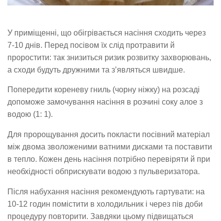
У приміщенні, що обігрівається насіння сходить через
7-10 днів. Перед посівом їх слід протравити й
проростити: так знизиться ризик розвитку захворювань,
а сходи будуть дружними та з’являться швидше.
Попередити кореневу гниль (чорну ніжку) на розсаді
допоможе замочування насіння в розчині соку алое з
водою (1: 1).
Для пророщування досить покласти посівний матеріал
між двома зволоженими ватними дисками та поставити
в тепло. Кожен день насіння потрібно перевіряти й при
необхідності обприскувати водою з пульверизатора.
Після набухання насіння рекомендують гартувати: на
10-12 годин помістити в холодильник і через пів доби
процедуру повторити. Завдяки цьому підвищаться