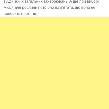
збудники їх загальних захворювань. А ще при виборі
місця для рослини потрібно пам’ятати, що воно не
виносить протягів.