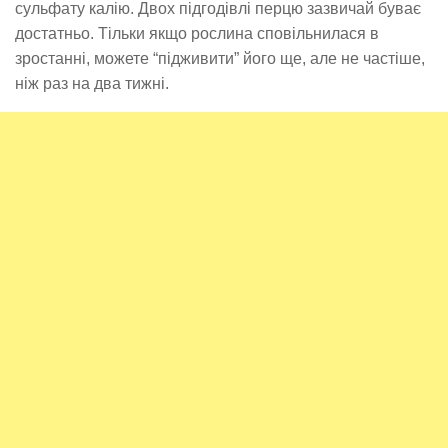
сульфату калію. Двох підгодівлі перцю зазвичай буває
достатньо. Тільки якщо рослина сповільнилася в
зростанні, можете “підживити” його ще, але не частіше,
ніж раз на два тижні.