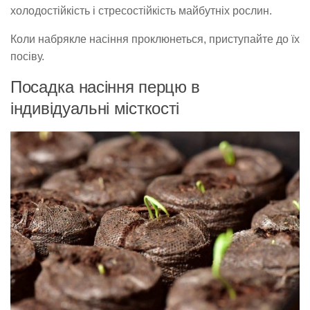
холодостійкість і стресостійкість майбутніх рослин.
Коли набрякле насіння проклюнеться, приступайте до їх
посіву.
Посадка насіння перцю в
індивідуальні місткості