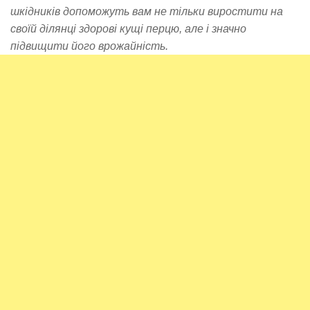
шкідників допоможуть вам не тільки виростити на
своїй ділянці здорові кущі перцю, але і значно
підвищити його врожайність.