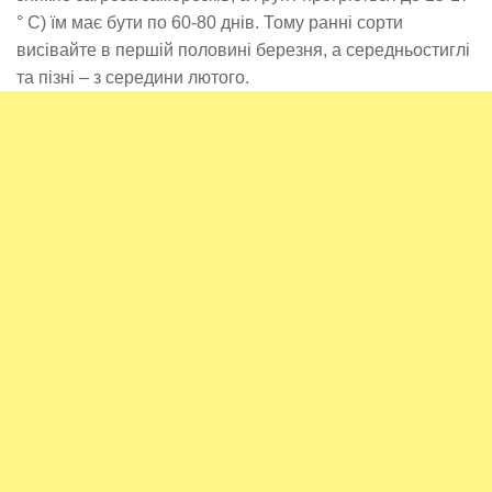
° C) їм має бути по 60-80 днів. Тому ранні сорти
висівайте в першій половині березня, а середньостиглі
та пізні – з середини лютого.