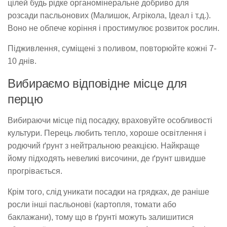
цілей будь рідке органомінеральне добриво для
розсади пасльонових (Малишок, Агрікола, Ідеал і т.д.).
Воно не обпече коріння і простимулює розвиток рослин.
Підживлення, суміщені з поливом, повторюйте кожні 7-
10 днів.
Вибираємо відповідне місце для
перцю
Вибираючи місце під посадку, враховуйте особливості
культури. Перець любить тепло, хороше освітлення і
родючий ґрунт з нейтральною реакцією. Найкраще
йому підходять невеликі височини, де ґрунт швидше
прогрівається.
Крім того, слід уникати посадки на грядках, де раніше
росли інші пасльонові (картопля, томати або
баклажани), тому що в ґрунті можуть залишитися