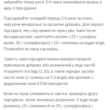
забувайте тільки раз в 3-4 тижні оновлювати мульчу в
міру її просідання.
Підгодовуйте солодкий перець 2-4 рази за сезон,
чергуючи мінеральні та органічні добрива. Для першої
підгодівлі, яку слід провести через два тижні після
висадки рослин, приготуйте розчин з 25 г сульфату
калію, 30 г суперфосфату і 15 г сечовини на відро води.
Поливайте їм перці під корінь.
Замість такої підгодівлі можна використовувати
комплексне добриво або розчинений у воді настій
пташиного посліду (1:20), а також народні засоби:
настої золи (1 склянка на 5 л води) або кропиви з
додаванням гною й ЕМ-препаратів.
Коли на перці утворюються зав’язі, проведіть другу
підгодівлю, трохи знизивши дозування. У відрі води
розчиніть 10 г сечовини й по 25 г суперфосфату і