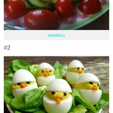
kiloretete.ro
#2