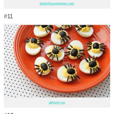
betterhousekeeper.com
#11
dekorin.me