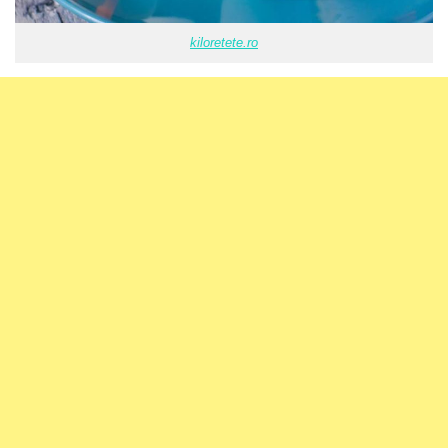
kiloretete.ro