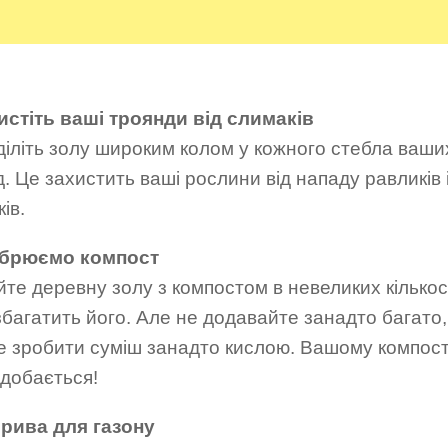
хистіть ваші троянди від слимаків
діліть золу широким колом у кожного стебла ваши
. Це захистить ваші рослини від нападу равликів 
ів.
обрюємо компост
те деревну золу з компостом в невеликих кількос
багатить його. Але не додавайте занадто багато,
е зробити суміш занадто кислою. Вашому компос
одобається!
брива для газону