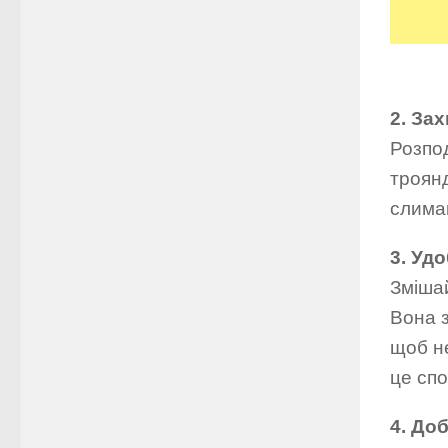
2. За
Розпо
троянд
слимак
3. Уд
Змішай
Вона з
щоб н
це сп
4. До