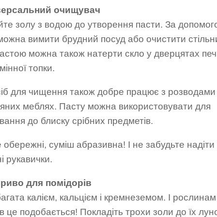
іверсальний очищувач
йте золу з водою до утворення пасти. За допомог
 можна вимити брудний посуд або очистити стільн
астою можна також натерти скло у дверцятах печ
мінної топки.
сіб для чищення також добре працює з розводами
’яних меблях. Пасту можна використовувати для
вання до блиску срібних предметів.
 обережні, суміш абразивна! І не забудьте надіти
і рукавички.
бриво для помідорів
агата калієм, кальцієм і кремнеземом. І рослинам
в це подобається! Покладіть трохи золи до їх луно