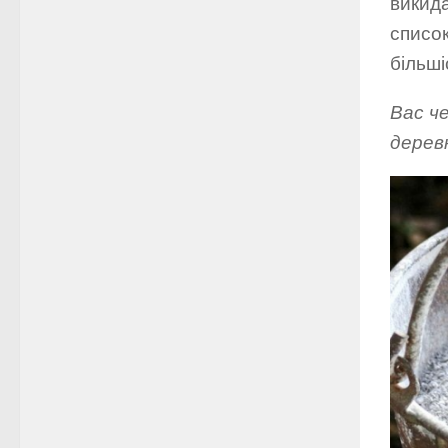
викида
списо
більші
Вас ч
дерев