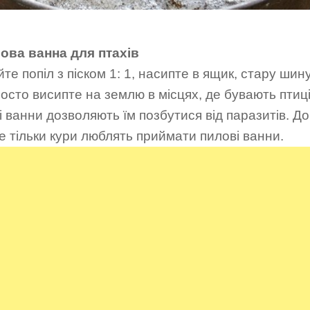
лова ванна для птахів
те попіл з піском 1: 1, насипте в ящик, стару шин
осто висипте на землю в місцях, де бувають птиці
 ванни дозволяють їм позбутися від паразитів. До
не тільки кури люблять приймати пилові ванни.