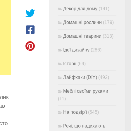
Декор для дому
(141)
Домашні рослини
(179)
Домашні тварини
(313)
Ідеї дизайну
(286)
Історії
(64)
Лайфхаки (DIY)
(492)
Меблі своїми руками
шлик
(11)
ав
На подвір'ї
(545)
сто
Речі, що надихають