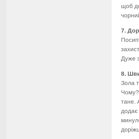
щоб до
чорний
7. До
Посипт
захист
Дуже 
8. Шв
Зола т
Чому? 
тане. 
додає 
минуло
доріжц