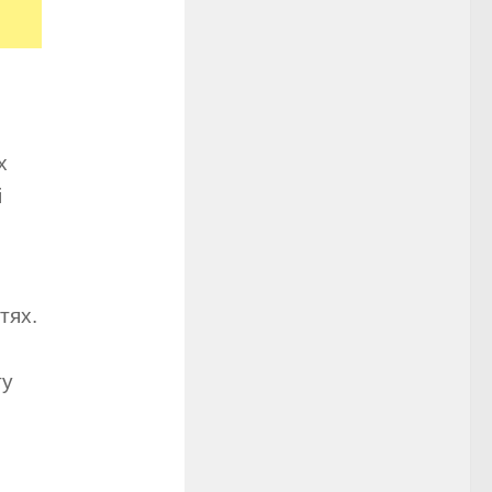
х
і
тях.
ту