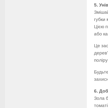
5. Ун
Зміша
губки
Цією п
або ка
Це за
дерев
поліру
Будьте
захисн
6. До
Зола б
томаті