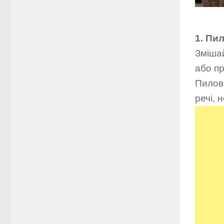
1. Пи
Змішай
або пр
Пилові
речі, 