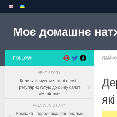
Skip to content
Моє домашнє нат
ЛАЙФХ
FOLLOW:
NEXT STORY
Де
Коли закінчуються літні овочі –
регулярно готую до обіду салат
«Невістка»
які
PREVIOUS STORY
Компактні передпокої: раціональні