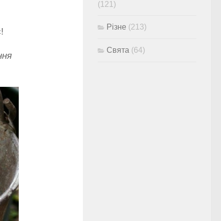
(121)
Різне
(213)
!
Свята
(64)
ння