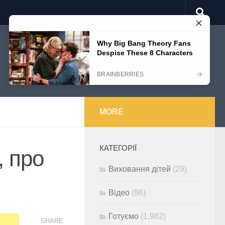
MORE
КАТЕГОРІЇ
, про
Виховання дітей
(29)
Відео
(86)
Готуємо
(1,982)
SHARE