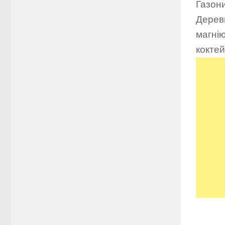
Газон
Деревн
магнію
коктей