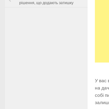
рішення, що додають затишку
У вас 
на дач
собі п
залиши