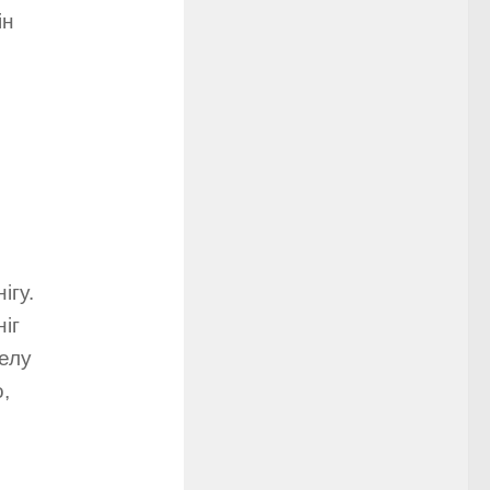
ін
ігу.
іг
пелу
,