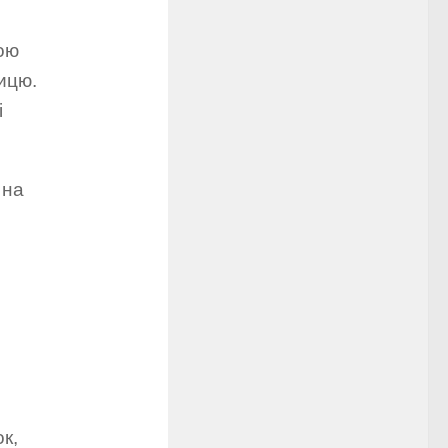
ою
ицю.
і
 на
к,