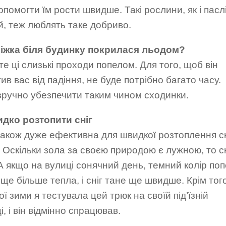
помогти їм рости швидше. Такі рослини, як і пасл
, теж люблять таке добриво.
ріжка біля будинку покрилася льодом?
е ці слизькі проходи попелом. Для того, щоб він
ив вас від падіння, не буде потрібно багато часу.
зручно убезпечити таким чином сходинки.
идко розтопити сніг
акож дуже ефективна для швидкої розтоплення сн
Оскільки зола за своєю природою є лужною, то сн
А якщо на вулиці сонячний день, темний колір по
ще більше тепла, і сніг тане ще швидше. Крім того
ї зими я тестувала цей трюк на своїй під’їзній
і, і він відмінно спрацював.