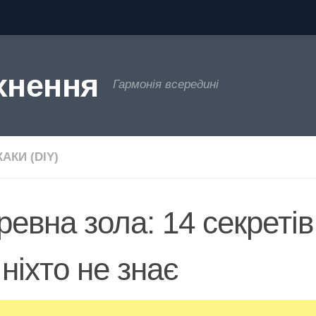
хнення
Гармонія всередині
АКИ (DIY)
ревна зола: 14 секретів
 ніхто не знає