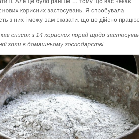
ти її. Але це було раніше … тому що вас чекає
к нових корисних застосувань. Я спробувала
сть з них і можу вам сказати, що це дійсно працює
екає список з 14 корисних порад щодо застосува
ної золи в домашньому господарстві.