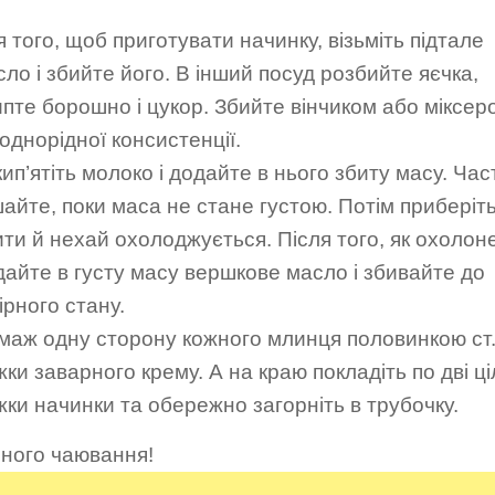
 того, щоб приготувати начинку, візьміть підтале
ло і збийте його. В інший посуд розбийте яєчка,
ипте борошно і цукор. Збийте вінчиком або міксер
однорідної консистенції.
ип’ятіть молоко і додайте в нього збиту масу. Час
айте, поки маса не стане густою. Потім приберіть
ти й нехай охолоджується. Після того, як охолоне
дайте в густу масу вершкове масло і збивайте до
ірного стану.
маж одну сторону кожного млинця половинкою ст
ки заварного крему. А на краю покладіть по дві ціл
жки начинки та обережно загорніть в трубочку.
ного чаювання!