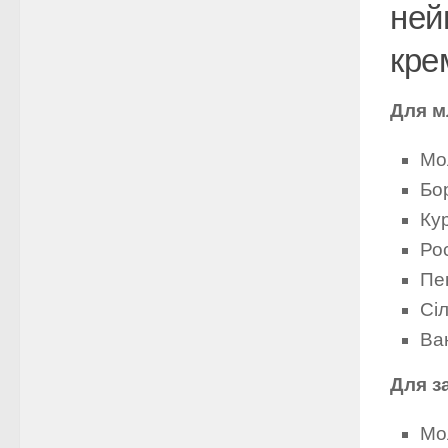
ней
кре
Для м
Мол
Бо
Кур
Рос
Пе
Сіл
Ва
Для з
Мол