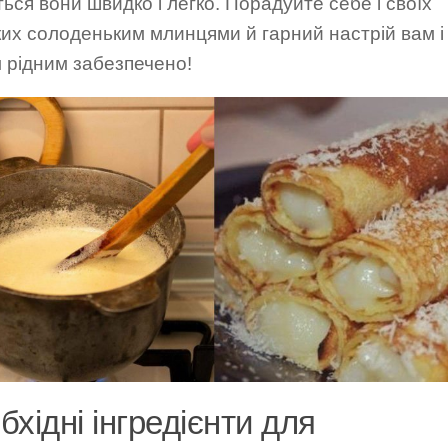
ься вони швидко і легко. Порадуйте себе і своїх
их солоденьким млинцями й гарний настрій вам і
 рідним забезпечено!
бхідні інгредієнти для