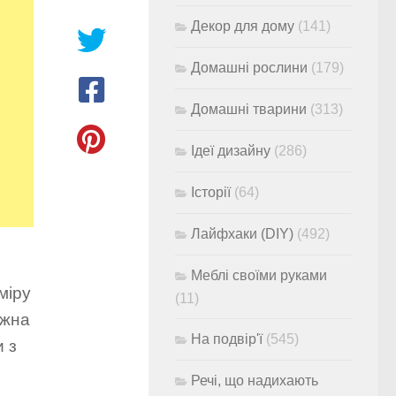
Декор для дому
(141)
Домашні рослини
(179)
Домашні тварини
(313)
Ідеї дизайну
(286)
Історії
(64)
Лайфхаки (DIY)
(492)
Меблі своїми руками
міру
(11)
ожна
На подвір'ї
(545)
и з
Речі, що надихають