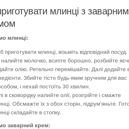
приготувати млинці з заварним
мом
мо млинці:
 приготувати млинці, візьміть відповідний посуд.
ї налийте молочко, всипте борошно, розбийте яєчк
дайте олію. Ретельно перемішайте. Далі додайте в
редієнти. Збийте тісто будь-яким зручним для вас
собом, і нехай постоїть 30 хвилин.
і в сковорідку налийте олії, розігрійте і смажте
нці. Обсмажте їх з обох сторін, підрум’яньте. Гот
нці складайте в стопку.
мо заварний крем: