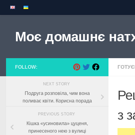
Skip to content
Моє домашнє нат
ГОТУ
FOLLOW:
NEXT STORY
Ре
Подруга розповіла, чим вона
поливає квіти. Корисна порада
з 
PREVIOUS STORY
Кішка «усиновила» цуценя,
принесеного нею з вулиці