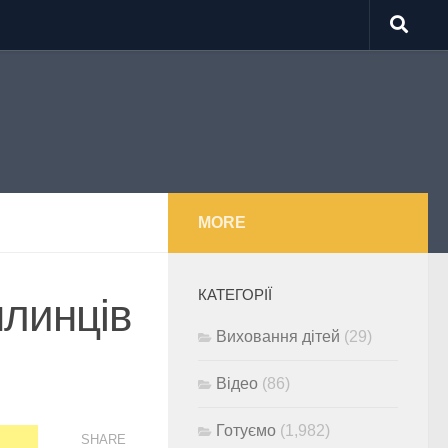
MORE
КАТЕГОРІЇ
млинців
Виховання дітей
(29)
Відео
(86)
Готуємо
(1,982)
SHARE