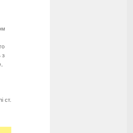
ом
то
 з
,
.
і ст.