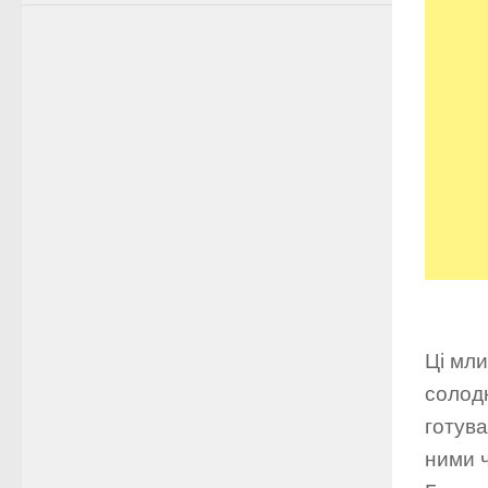
Ці мли
солодк
готува
ними ч