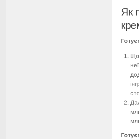
Як 
кре
Готує
Щоб
не
до
інг
спо
Дал
мли
мли
Готує