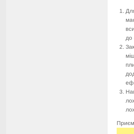
Для
мас
вс
до 
Зак
міш
пли
до
еф
На
лож
ло
Приєм