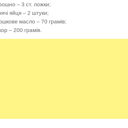
ошно – 3 ст. ложки;
ячі яйця – 2 штуки;
ршкове масло – 70 грамів;
ор – 200 грамів.