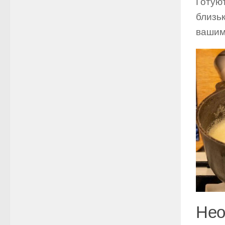
Готуют
близьк
вашим
Нео