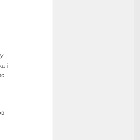
 У
а і
сі
ові