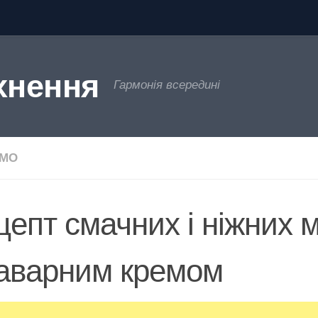
хнення
Гармонія всередині
ЄМО
цепт смачних і ніжних 
заварним кремом