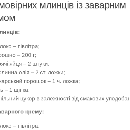
мовірних млинців із заварним
мом
линців:
око – півлітра;
рошно – 200 г;
ячі яйця – 2 штуки;
линна олія – ​​2 ст. ложки;
карський порошок – 1 ч. ложка;
ь – 1 щіпка;
нільний цукор в залежності від смакових уподобан
аварного крему:
око – півлітра;