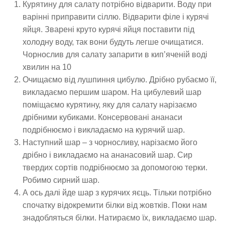
Курятину для салату потрібно відварити. Воду при
варінні приправити сіллю. Відварити філе і курячі
яйця. Зварені круто курячі яйця поставити під
холодну воду, так вони будуть легше очищатися.
Чорнослив для салату запарити в кип’яченій воді
хвилин на 10
Очищаємо від лушпиння цибулю. Дрібно рубаємо її,
викладаємо першим шаром. На цибулевий шар
поміщаємо курятину, яку для салату нарізаємо
дрібними кубиками. Консервовані ананаси
подрібнюємо і викладаємо на курячий шар.
Наступний шар – з чорносливу, нарізаємо його
дрібно і викладаємо на ананасовий шар. Сир
твердих сортів подрібнюємо за допомогою терки.
Робимо сирний шар.
А ось далі йде шар з курячих яєць. Тільки потрібно
спочатку відокремити білки від жовтків. Поки нам
знадобляться білки. Натираємо їх, викладаємо шар.