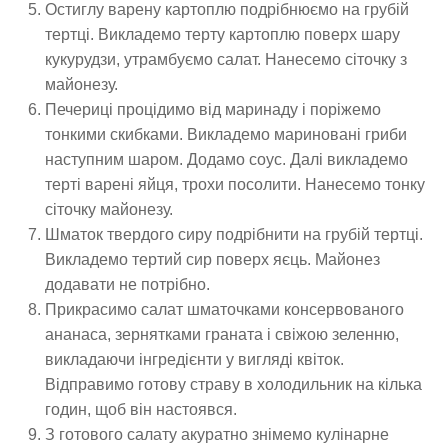
Остиглу варену картоплю подрібнюємо на грубій
тертці. Викладемо терту картоплю поверх шару
кукурудзи, утрамбуємо салат. Нанесемо сіточку з
майонезу.
Печериці процідимо від маринаду і поріжемо
тонкими скибками. Викладемо мариновані гриби
наступним шаром. Додамо соус. Далі викладемо
терті варені яйця, трохи посолити. Нанесемо тонку
сіточку майонезу.
Шматок твердого сиру подрібнити на грубій тертці.
Викладемо тертий сир поверх яєць. Майонез
додавати не потрібно.
Прикрасимо салат шматочками консервованого
ананаса, зернятками граната і свіжою зеленню,
викладаючи інгредієнти у вигляді квіток.
Відправимо готову страву в холодильник на кілька
годин, щоб він настоявся.
З готового салату акуратно знімемо кулінарне