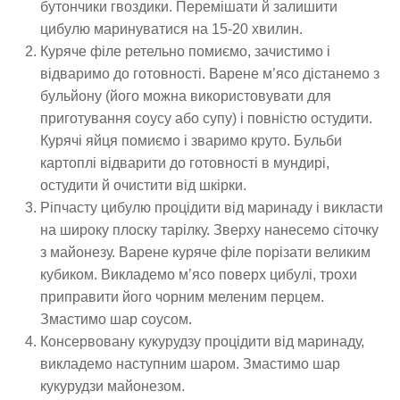
бутончики гвоздики. Перемішати й залишити
цибулю маринуватися на 15-20 хвилин.
Куряче філе ретельно помиємо, зачистимо і
відваримо до готовності. Варене м’ясо дістанемо з
бульйону (його можна використовувати для
приготування соусу або супу) і повністю остудити.
Курячі яйця помиємо і зваримо круто. Бульби
картоплі відварити до готовності в мундирі,
остудити й очистити від шкірки.
Ріпчасту цибулю процідити від маринаду і викласти
на широку плоску тарілку. Зверху нанесемо сіточку
з майонезу. Варене куряче філе порізати великим
кубиком. Викладемо м’ясо поверх цибулі, трохи
приправити його чорним меленим перцем.
Змастимо шар соусом.
Консервовану кукурудзу процідити від маринаду,
викладемо наступним шаром. Змастимо шар
кукурудзи майонезом.