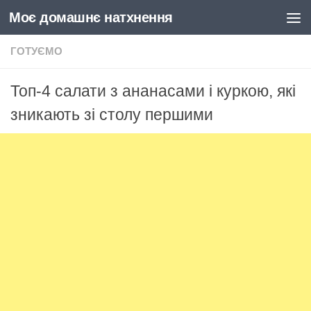
Моє домашнє натхнення
Skip to content
ГОТУЄМО
Топ-4 салати з ананасами і куркою, які
зникають зі столу першими