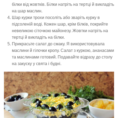
білки від жовтків. Білки натріть на тертці й викладіть
на шар маслин.
Шар курки трохи посоліть або зваріть курку в
підсоленій воді. Кожен шар, крім білків, покрийте
невеликою сіточкою майонезу. Жовтки натріть на
тертці й викладіть на білки.
Прикрасьте салат до смаку. Я використовувала
маслини й гілочки кропу. Салат з куркою, ананасами
та маслинами готовий. Подавайте відразу до столу
на закуску у свята і будні.