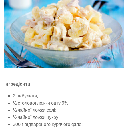
Інгредієнти:
2 цибулини;
½ столової ложки оцту 9%;
½ чайної ложки солі;
½ чайної ложки цукру;
300 г відвареного курячого філе;