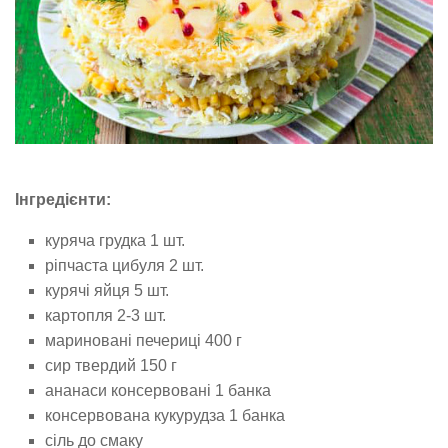
Інгредієнти:
куряча грудка 1 шт.
ріпчаста цибуля 2 шт.
курячі яйця 5 шт.
картопля 2-3 шт.
мариновані печериці 400 г
сир твердий 150 г
ананаси консервовані 1 банка
консервована кукурудза 1 банка
сіль до смаку