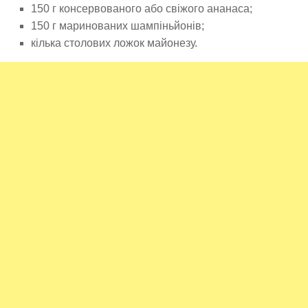
150 г консервованого або свіжого ананаса;
150 г маринованих шампіньйонів;
кілька столових ложок майонезу.