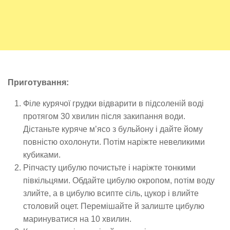
Приготування:
Філе курячої грудки відварити в підсоленій воді
протягом 30 хвилин після закипання води.
Дістаньте куряче м’ясо з бульйону і дайте йому
повністю охолонути. Потім наріжте невеликими
кубиками.
Ріпчасту цибулю почистьте і наріжте тонкими
півкільцями. Обдайте цибулю окропом, потім воду
злийте, а в цибулю всипте сіль, цукор і влийте
столовий оцет. Перемішайте й залиште цибулю
маринуватися на 10 хвилин.