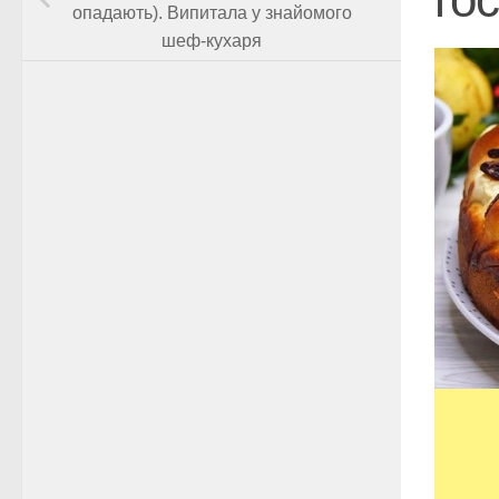
опадають). Випитала у знайомого
шеф-кухаря