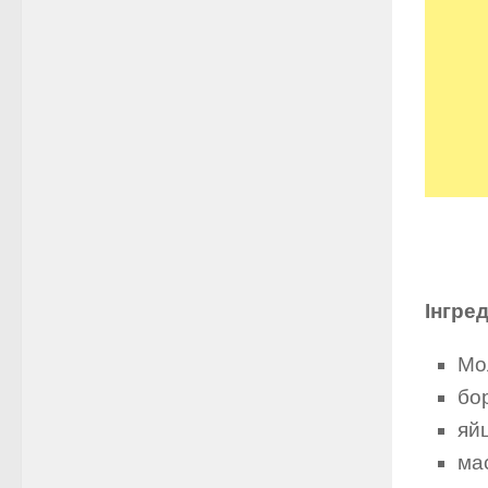
Інгред
Мо
бо
яйц
ма