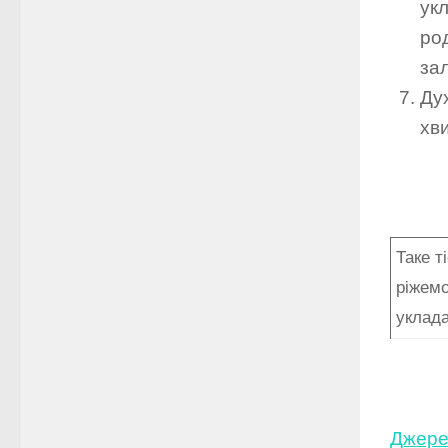
ук
ро
за
Дух
хв
Таке т
ріжемо
уклада
Джере