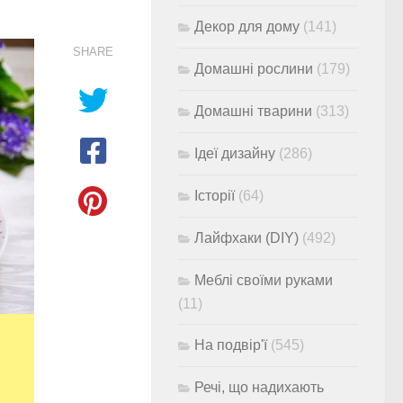
Декор для дому
(141)
SHARE
Домашні рослини
(179)
Домашні тварини
(313)
Ідеї дизайну
(286)
Історії
(64)
Лайфхаки (DIY)
(492)
Меблі своїми руками
(11)
На подвір'ї
(545)
Речі, що надихають