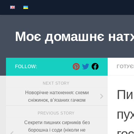
Skip to content
Моє домашнє нат
ГОТУ
FOLLOW:
NEXT STORY
Пи
Новорічне натхнення: схеми
сніжинок, в’язаних гачком
пу
PREVIOUS STORY
Секрети пишних сирників без
го
борошна і соди (ніколи не