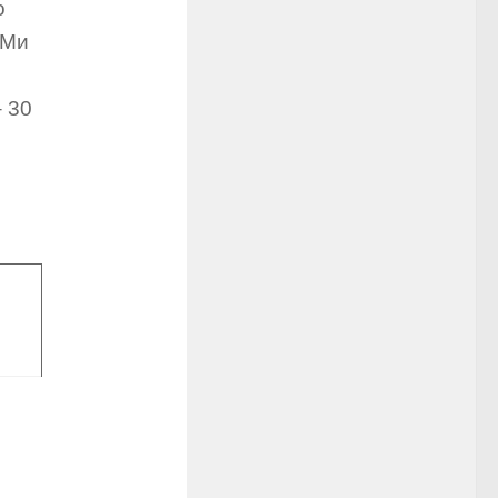
о
 Ми
– 30