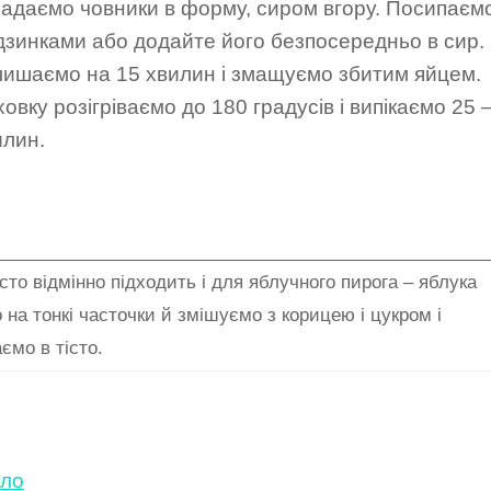
ладаємо човники в форму, сиром вгору. Посипаєм
дзинками або додайте його безпосередньо в сир.
лишаємо на 15 хвилин і змащуємо збитим яйцем.
овку розігріваємо до 180 градусів і випікаємо 25 
илин.
істо відмінно підходить і для яблучного пирога – яблука
 на тонкі часточки й змішуємо з корицею і цукром і
ємо в тісто.
ло