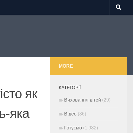
MORE
КАТЕГОРІЇ
істо як
Виховання дітей
(29)
ь-яка
Відео
(86)
Готуємо
(1,982)