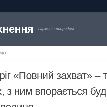
хнення
Гармонія всередині
ЄМО
ріг «Повний захват» – т
х, з ним впорається буд
сподиня