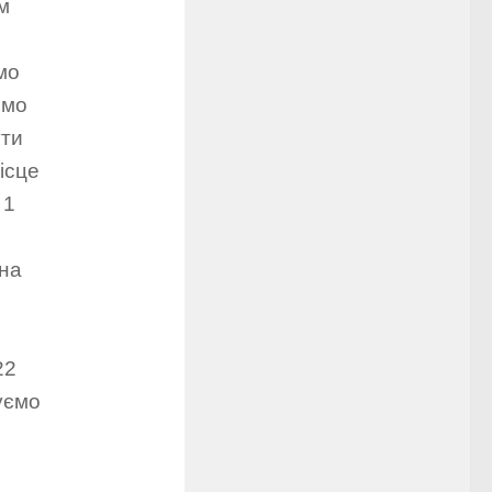
м
мо
ємо
ути
ісце
 1
 на
22
уємо