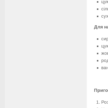
цук
сіл
сух
Для н
сир
цук
жов
род
ван
Приго
Ро