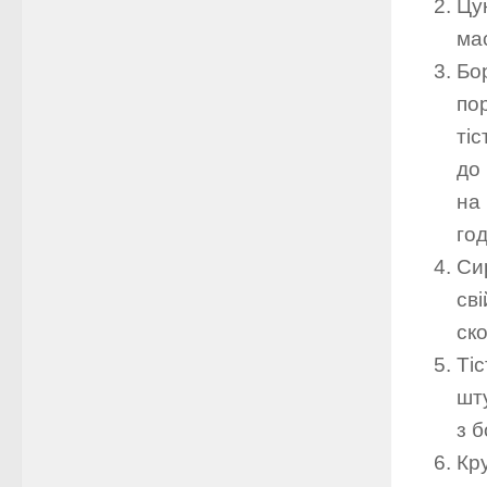
Цу
ма
Бо
по
тіс
до 
на
год
Си
св
ск
Ті
шт
з б
Кр