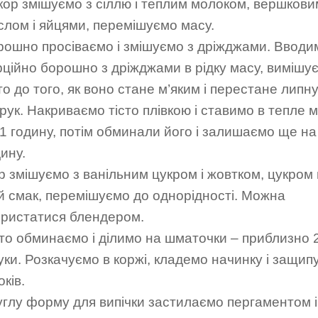
кор змішуємо з сіллю і теплим молоком, вершкови
слом і яйцями, перемішуємо масу.
рошно просіваємо і змішуємо з дріжджами. Вводи
рційно борошно з дріжджами в рідку масу, вимішу
то до того, як воно стане м’яким і перестане липн
рук. Накриваємо тісто плівкою і ставимо в тепле м
 1 годину, потім обминали його і залишаємо ще на
ину.
р змішуємо з ванільним цукром і жовтком, цукром
ій смак, перемішуємо до однорідності. Можна
ористатися блендером.
сто обминаємо і ділимо на шматочки – приблизно 
уки. Розкачуємо в коржі, кладемо начинку і защип
оків.
углу форму для випічки застилаємо пергаментом і