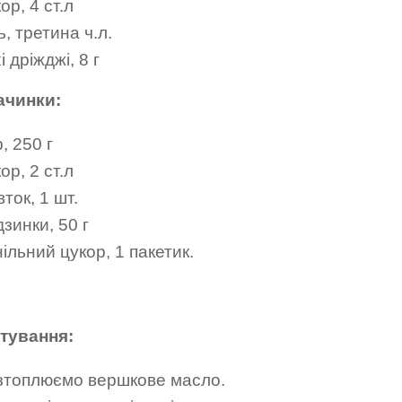
ор, 4 ст.л
ь, третина ч.л.
і дріжджі, 8 г
ачинки:
, 250 г
ор, 2 ст.л
ток, 1 шт.
зинки, 50 г
ільний цукор, 1 пакетик.
тування:
зтоплюємо вершкове масло.