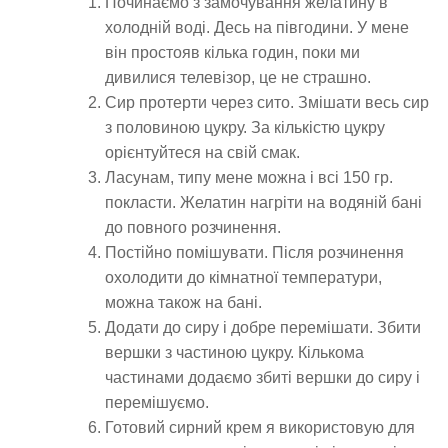
Починаємо з замочування желатину в
холодній воді. Десь на півгодини. У мене
він простояв кілька годин, поки ми
дивилися телевізор, це не страшно.
Сир протерти через сито. Змішати весь сир
з половиною цукру. За кількістю цукру
орієнтуйтеся на свій смак.
Ласунам, типу мене можна і всі 150 гр.
покласти. Желатин нагріти на водяній бані
до повного розчинення.
Постійно помішувати. Після розчинення
охолодити до кімнатної температури,
можна також на бані.
Додати до сиру і добре перемішати. Збити
вершки з частиною цукру. Кількома
частинами додаємо збиті вершки до сиру і
перемішуємо.
Готовий сирний крем я використовую для