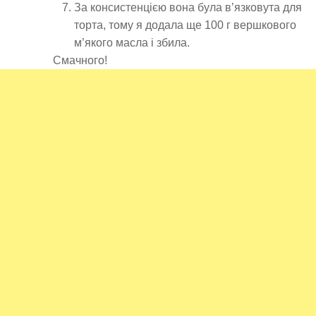
За консистенцією вона була в’язковута для
торта, тому я додала ще 100 г вершкового
м’якого масла і збила.
Смачного!