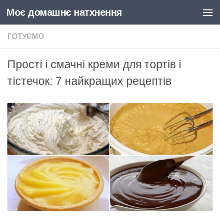
Моє домашнє натхнення
Skip to content
ГОТУЄМО
Прості і смачні креми для тортів і
тістечок: 7 найкращих рецептів