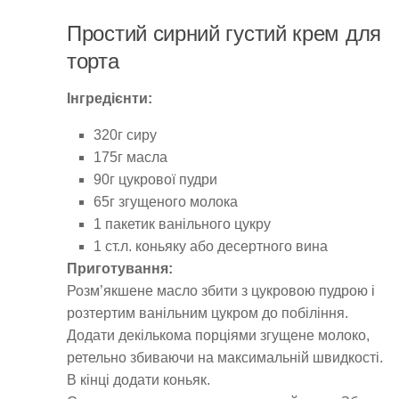
Простий сирний густий крем для
торта
Інгредієнти:
320г сиру
175г масла
90г цукрової пудри
65г згущеного молока
1 пакетик ванільного цукру
1 ст.л. коньяку або десертного вина
Приготування:
Розм’якшене масло збити з цукровою пудрою і
розтертим ванільним цукром до побіління.
Додати декількома порціями згущене молоко,
ретельно збиваючи на максимальній швидкості.
В кінці додати коньяк.