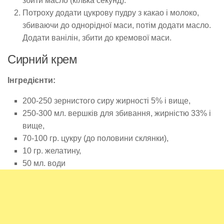
збити масло (кілька секунд).
Потроху додати цукрову пудру з какао і молоко,
збиваючи до однорідної маси, потім додати масло.
Додати ванілін, збити до кремової маси.
Сирний крем
Інгредієнти:
200-250 зернистого сиру жирності 5% і вище,
250-300 мл. вершків для збивання, жирністю 33% і
вище,
70-100 гр. цукру (до половини склянки),
10 гр. желатину,
50 мл. води