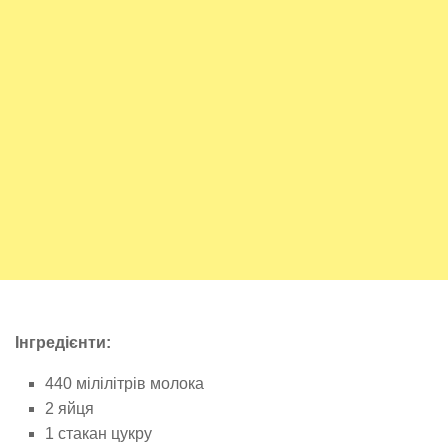
Інгредієнти:
440 мілілітрів молока
2 яйця
1 стакан цукру