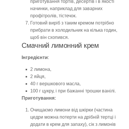
приготування тортів, десертів і в якості
начинки, наприклад для заварних
профітролів, тістечок.
Готовий виріб з таким кремом потрібно
прибрати в холодильник на кілька годин,
щоб він схопився.
Смачний лимонний крем
Інгредієнти
:
2 лимона,
2 яйця,
40 г вершкового масла,
100 г цукру, і при бажанні трошки ванілі.
Приготування:
Очищаємо лимони від шкірки (частина
цедри можна потерти на дрібній тертці і
додати в крем для запаху), сік з лимонів