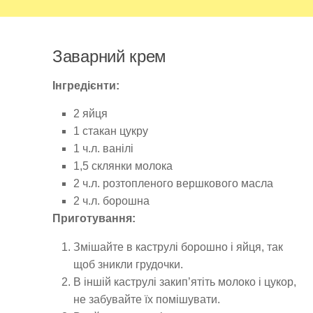
Заварний крем
Інгредієнти:
2 яйця
1 стакан цукру
1 ч.л. ванілі
1,5 склянки молока
2 ч.л. розтопленого вершкового масла
2 ч.л. борошна
Приготування:
Змішайте в каструлі борошно і яйця, так
щоб зникли грудочки.
В іншій каструлі закип’ятіть молоко і цукор,
не забувайте їх помішувати.