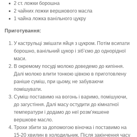
2 ст. ложки борошна
2 чайних ложки вершкового масла
1 чайна ложка ванільного цукру
Приготування:
У каструльці змішати яйця з цукром. Потім всипати
борошно, ванільний цукор і зіб’ємо до однорідної
маси.
В окремому посуді молоко доведемо до кипіння.
Далі молоко влити тонкою цівкою в приготовлену
раніше суміш, при цьому, не забуваючи
помішувати.
Суміш поставимо на вогонь і варимо, помішуючи,
до загустіння. Далі масу остудити до кімнатної
температури і додамо до неї розм’якшене
вершкове масло.
Трохи збити за допомогою віночка і поставимо на
15-20 хвилин в холодильник. Після закінчення часу