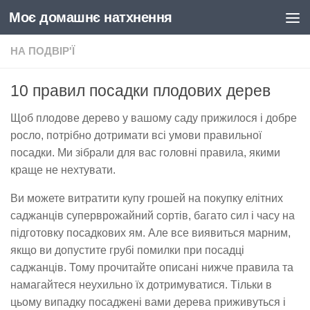
Моє домашнє натхнення
Skip to content
НА ПОДВІР'Ї
10 правил посадки плодових дерев
Щоб плодове дерево у вашому саду прижилося і добре
росло, потрібно дотримати всі умови правильної
посадки. Ми зібрали для вас головні правила, якими
краще не нехтувати.
Ви можете витратити купу грошей на покупку елітних
саджанців суперврожайний сортів, багато сил і часу на
підготовку посадкових ям. Але все виявиться марним,
якщо ви допустите грубі помилки при посадці
саджанців. Тому прочитайте описані нижче правила та
намагайтеся неухильно їх дотримуватися. Тільки в
цьому випадку посаджені вами дерева приживуться і