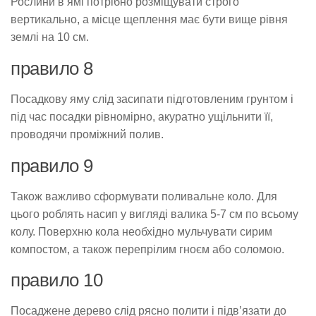
Рослини в ямі потрібно розміщувати строго
вертикально, а місце щеплення має бути вище рівня
землі на 10 см.
правило 8
Посадкову яму слід засипати підготовленим грунтом і
під час посадки рівномірно, акуратно ущільнити її,
проводячи проміжний полив.
правило 9
Також важливо сформувати поливальне коло. Для
цього роблять насип у вигляді валика 5-7 см по всьому
колу. Поверхню кола необхідно мульчувати сирим
компостом, а також перепрілим гноєм або соломою.
правило 10
Посаджене дерево слід рясно полити і підв’язати до