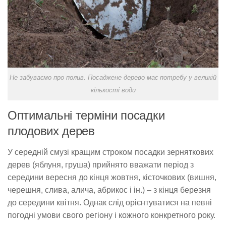
Не забуваємо про полив. Посаджене дерево має потребу у великій
кількості води
Оптимальні терміни посадки
плодових дерев
У середній смузі кращим строком посадки зерняткових
дерев (яблуня, груша) прийнято вважати період з
середини вересня до кінця жовтня, кісточкових (вишня,
черешня, слива, алича, абрикос і ін.) – з кінця березня
до середини квітня. Однак слід орієнтуватися на певні
погодні умови свого регіону і кожного конкретного року.