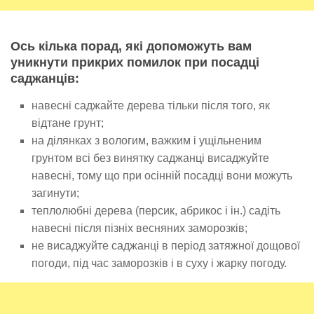
Ось кілька порад, які допоможуть вам
уникнути прикрих помилок при посадці
саджанців:
навесні саджайте дерева тільки після того, як
відтане грунт;
на ділянках з вологим, важким і ущільненим
грунтом всі без винятку саджанці висаджуйте
навесні, тому що при осінній посадці вони можуть
загинути;
теплолюбні дерева (персик, абрикос і ін.) садіть
навесні після пізніх весняних заморозків;
не висаджуйте саджанці в період затяжної дощової
погоди, під час заморозків і в суху і жарку погоду.