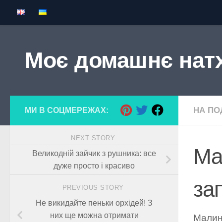
Skip to content
Моє домашнє нат
НА ПОД
МИ В СОЦМЕРЕЖАХ:
NEXT STORY
Ма
Великодній зайчик з рушника: все
дуже просто і красиво
за
PREVIOUS STORY
Не викидайте пеньки орхідей! З
них ще можна отримати
Малина