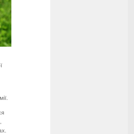
ї
ії.
ся
,
ах.