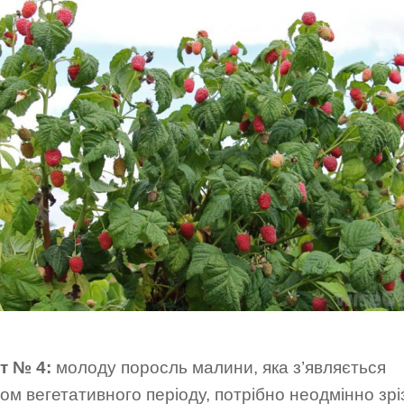
т № 4:
молоду поросль малини, яка з’являється
ом вегетативного періоду, потрібно неодмінно зрі