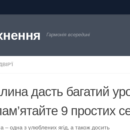
хнення
Гармонія всередині
ВІР'Ї
лина дасть багатий ур
пам’ятайте 9 простих се
 – одна з улюблених ягід, а також досить