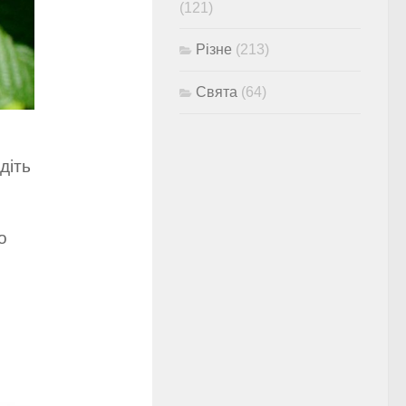
(121)
Різне
(213)
Свята
(64)
діть
о