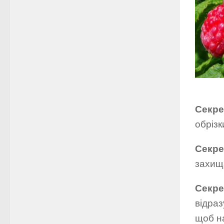
Секре
обріз
Секре
захища
Секре
відраз
щоб на