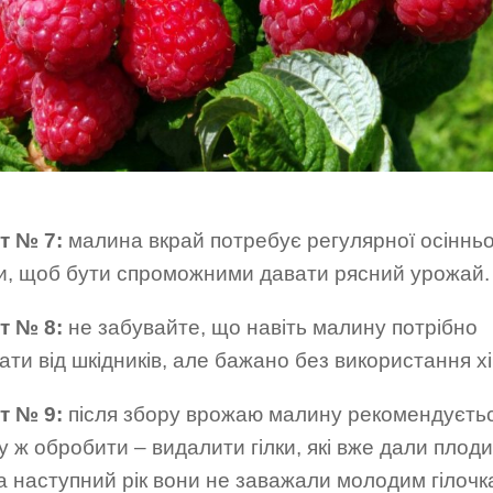
т № 7:
малина вкрай потребує регулярної осінньо
ки, щоб бути спроможними давати рясний урожай.
т № 8:
не забувайте, що навіть малину потрібно
ти від шкідників, але бажано без використання хім
т № 9:
після збору врожаю малину рекомендуєть
у ж обробити – видалити гілки, які вже дали плоди
 наступний рік вони не заважали молодим гілочк