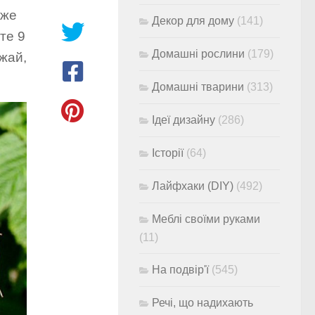
оже
Декор для дому
(141)
те 9
Домашні рослини
(179)
ожай,
Домашні тварини
(313)
Ідеї дизайну
(286)
Історії
(64)
Лайфхаки (DIY)
(492)
Меблі своїми руками
(11)
На подвір'ї
(545)
Речі, що надихають