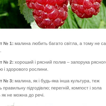
т № 1:
малина любить багато світла, а тому не са
.
т № 2:
хороший і рясний полив – запорука рясног
ю і здорового рослини.
т № 3:
малина, як і будь-яка інша культура, теж
 правильну підгодівлю; перегній, компост і зола
 як не можна до речі.