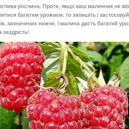
аглива рослина. Проте, якщо ваш малинник не м
итися багатим урожаєм, то запишіть і застосовуй
ів, зазначених нижче, і малина дасть багатий ур
а заздрість!