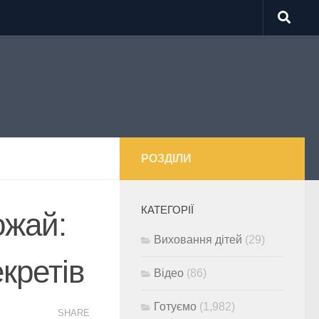
РОЗДІЛИ
КАТЕГОРІЇ
ожай:
Виховання дітей
(29)
кретів
Відео
(86)
Готуємо
(1,982)
SHARE