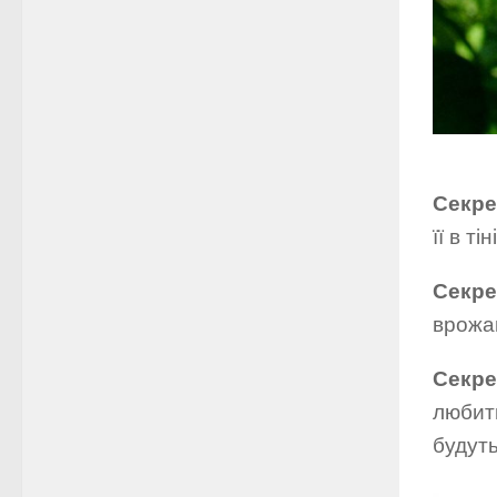
Секре
її в тіні
Секре
врожа
Секре
любить
будуть