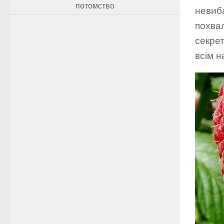
потомство
невиб
похвал
секрет
всім н