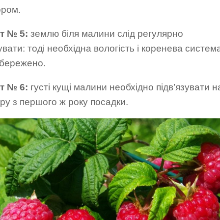
ором.
т № 5:
землю біля малини слід регулярно
вати: тоді необхідна вологість і коренева систем
збережено.
т № 6:
густі кущі малини необхідно підв’язувати н
у з першого ж року посадки.