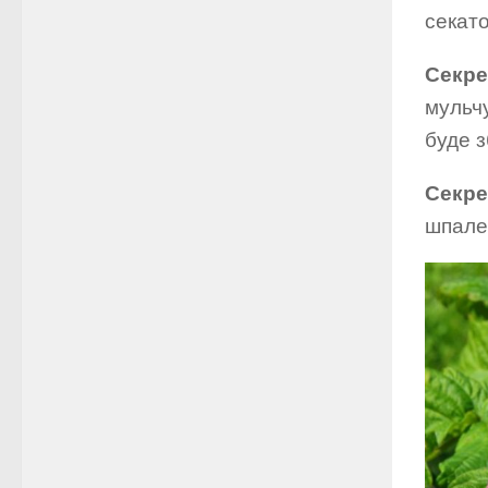
секат
Секре
мульчу
буде 
Секре
шпалер