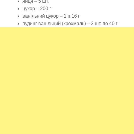
яйця – 5 шт.
цукор – 200 г
ванільний цукор – 1 п.16 г
пудинг ванільний (крохмаль) – 2 шт. по 40 г