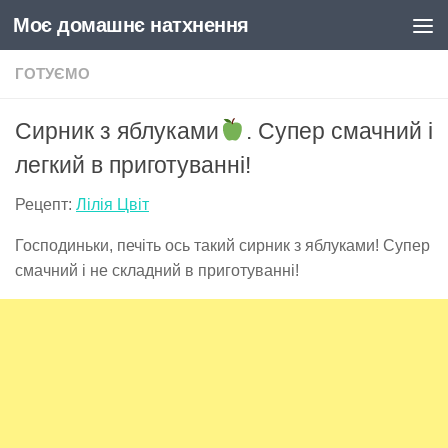
Моє домашнє натхнення
Skip to content
ГОТУЄМО
Сирник з яблуками
. Супер смачний і
легкий в приготуванні!
Рецепт:
Лілія Цвіт
Господиньки, печіть ось такий сирник з яблуками! Супер
смачний і не складний в приготуванні!