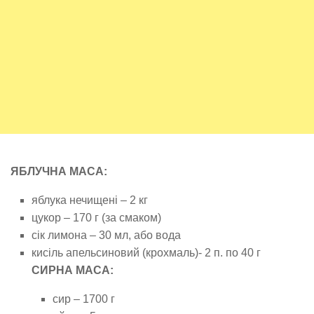
ЯБЛУЧНА МАСА:
яблука нечищені – 2 кг
цукор – 170 г (за смаком)
сік лимона – 30 мл, або вода
кисіль апельсиновий (крохмаль)- 2 п. по 40 г
СИРНА МАСА:
сир – 1700 г