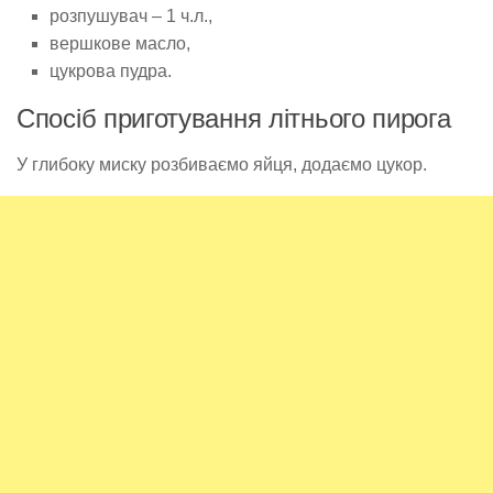
розпушувач – 1 ч.л.,
вершкове масло,
цукрова пудра.
Спосіб приготування літнього пирога
У глибоку миску розбиваємо яйця, додаємо цукор.