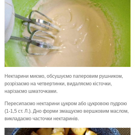
Нектарини миємо, обсушуємо паперовим рушником,
розрізаємо на четвертинки, видаляємо кісточки,
нарізаємо шматочками.
Пересипаємо нектарини цукром або цукровою пудрою
(1-1,5 ст. Л.). Дно форми змащуємо вершковим маслом,
викладаємо часточки нектаринів.