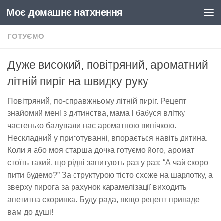
Моє домашнє натхнення
Skip to content
ГОТУЄМО
Дуже високий, повітряний, ароматний
літній пиріг на швидку руку
Повітряний, по-справжньому літній пиріг. Рецепт
знайомий мені з дитинства, мама і бабуся влітку
частенько балували нас ароматною випічкою.
Нескладний у приготуванні, впорається навіть дитина.
Коли я або моя старша дочка готуємо його, аромат
стоїть такий, що рідні запитують раз у раз: “А чай скоро
пити будемо?” За структурою тісто схоже на шарлотку, а
зверху пирога за рахунок карамелізації виходить
апетитна скоринка. Буду рада, якщо рецепт припаде
вам до душі!