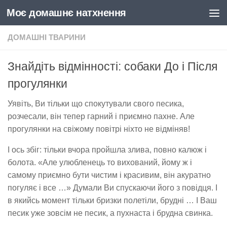
Моє домашнє натхнення
Skip to content
ДОМАШНІ ТВАРИНИ
Знайдіть відмінності: собаки До і Після
прогулянки
Уявіть, Ви тільки що спокутували свого песика,
розчесали, він тепер гарний і приємно пахне. Але
прогулянки на свіжому повітрі ніхто не відміняв!
І ось збіг: тільки вчора пройшла злива, повно калюж і
болота. «Але улюбленець то вихований, йому ж і
самому приємно бути чистим і красивим, він акуратно
погуляє і все …» Думали Ви спускаючи його з повідця. І
в якийсь момент тільки бризки полетіли, брудні … І Ваш
песик уже зовсім не песик, а пухнаста і брудна свинка.