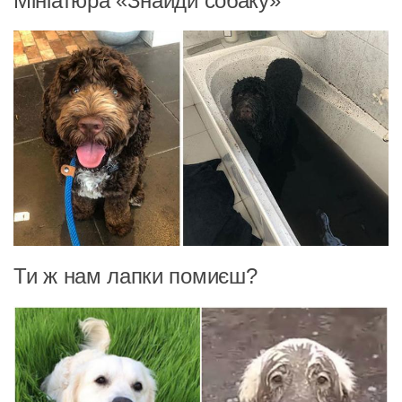
Мініатюра «Знайди собаку»
Ти ж нам лапки помиєш?