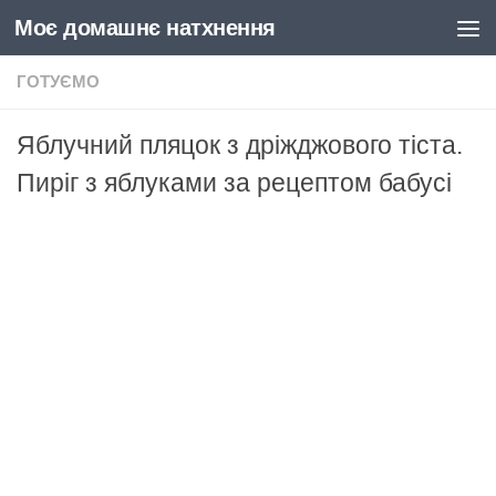
Моє домашнє натхнення
Skip to content
ГОТУЄМО
Яблучний пляцок з дріжджового тіста.
Пиріг з яблуками за рецептом бабусі