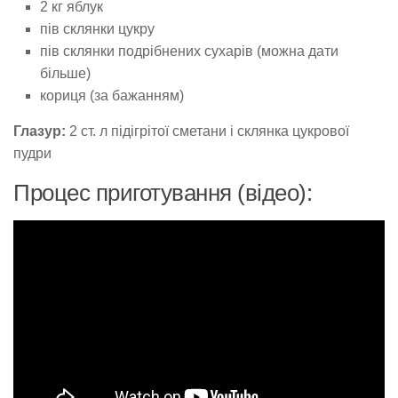
2 кг яблук
пів склянки цукру
пів склянки подрібнених сухарів (можна дати
більше)
кориця (за бажанням)
Глазур:
2 ст. л підігрітої сметани і склянка цукрової
пудри
Процес приготування (відео):