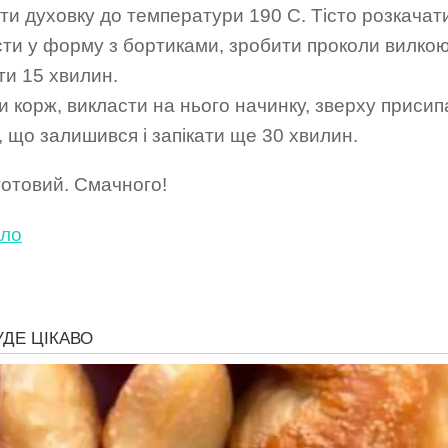
іти духовку до температури 190 С. Тісто розкачат
сти у форму з бортиками, зробити проколи вилкою
ти 15 хвилин.
и корж, викласти на нього начинку, зверху присип
 що залишився і запікати ще 30 хвилин.
готовий. Смачного!
ло