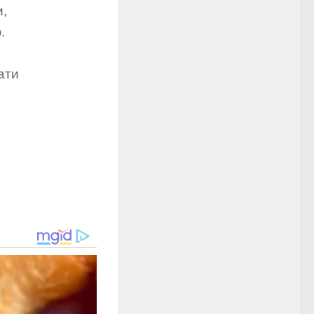
и,
.
ати