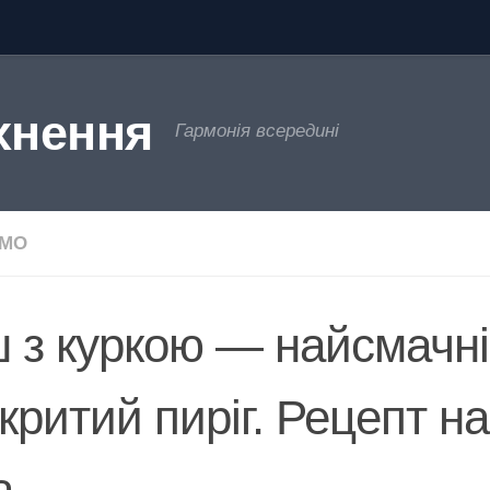
хнення
Гармонія всередині
ЄМО
ш з куркою — найсмачн
критий пиріг. Рецепт на
а