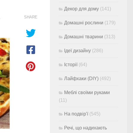
Декор для дому
(141)
а
SHARE
Домашні рослини
(179)
Домашні тварини
(313)
Ідеї дизайну
(286)
Історії
(64)
Лайфхаки (DIY)
(492)
Меблі своїми руками
(11)
На подвір'ї
(545)
Речі, що надихають