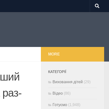
MORE
КАТЕГОРІЇ
іший
Виховання дітей
(29)
 раз-
Відео
(86)
Готуємо
(1,948)