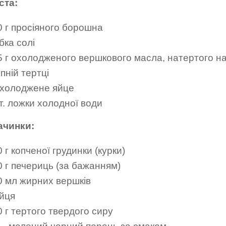
ста:
0 г просіяного борошна
бка солі
5 г охолодженого вершкового масла, натертого н
пній тертці
охолоджене яйце
т. ложки холодної води
ачинки:
 г копченої грудинки (курки)
0 г печериць (за бажанням)
0 мл жирних вершків
яйця
 г тертого твердого сиру