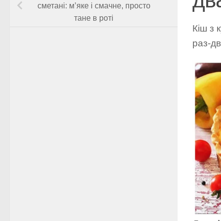
сметані: м’яке і смачне, просто
тане в роті
Кіш з 
раз-д