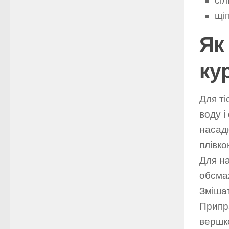
сі
щіп
Як
ку
Для ті
воду і
насад
плівко
Для на
обсма
Змішат
Припра
вершко