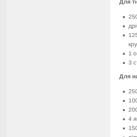
Для ті
25
дрі
12
кру
1 
3 с
Для н
250
10
20
4 
150