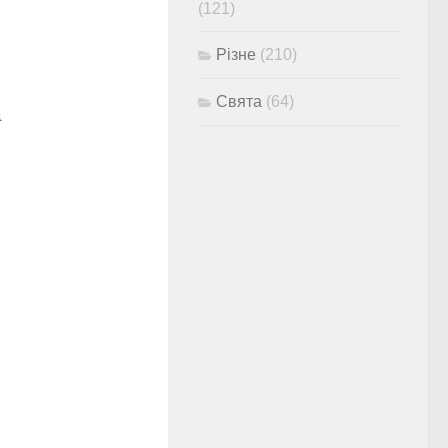
(121)
Різне
(210)
Свята
(64)
а