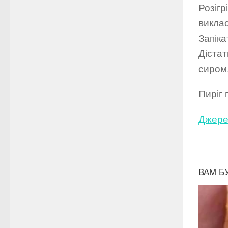
Розігр
викла
Запіка
Дістат
сиром,
Пиріг 
Джере