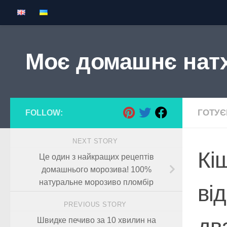
Skip to content
Моє домашнє нат
ГОТУ
FOLLOW:
NEXT STORY
Кі
Це один з найкращих рецептів
домашнього морозива! 100%
натуральне морозиво пломбір
від
PREVIOUS STORY
дв
Швидке печиво за 10 хвилин на