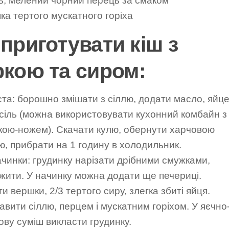
ль, мелений чорний перець за смаком
ка тертого мускатного горіха
 приготувати кіш з
ркою та сиром:
ста: борошно змішати з сіллю, додати масло, яйце
 сіль (можна використовувати кухонний комбайн з
кою-ножем). Скачати кулю, обернути харчовою
ю, прибрати на 1 годину в холодильник.
чинки: грудинку нарізати дрібними смужками,
жити. У начинку можна додати ще печериці.
и вершки, 2/3 тертого сиру, злегка збиті яйця.
вити сіллю, перцем і мускатним горіхом. У яєчно
ву суміш викласти грудинку.