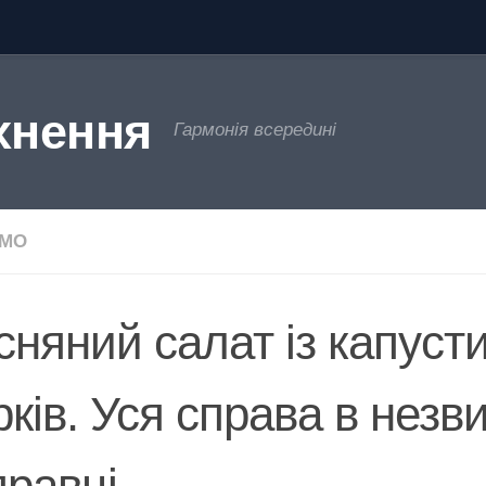
хнення
Гармонія всередині
ЄМО
сняний салат із капусти
рків. Уся справа в незв
правці