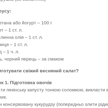
оусу:
тана або йогурт – 100 г
 – 1 ст. л.
инна олія – 1 ст. л.
иця – 1 ст. л.
– 1 ч. л.
ь, чорний перець – за смаком
иготувати свіжий весняний салат?
к 1. Підготовка овочів
ти пекінську капусту тонкою соломкою, викласти 
ик.
 консервовану кукурудзу (попередньо злити ріди