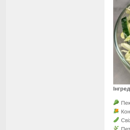
Інгред
Пек
Кон
Сві
Пет