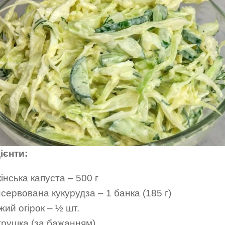
ієнти:
інська капуста – 500 г
сервована кукурудза – 1 банка (185 г)
жий огірок – ½ шт.
рушка (за бажанням)