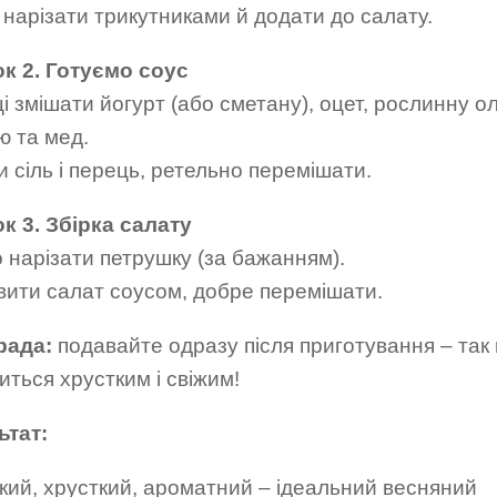
 нарізати трикутниками й додати до салату.
к 2. Готуємо соус
і змішати йогурт (або сметану), оцет, рослинну ол
ю та мед.
 сіль і перець, ретельно перемішати.
к 3. Збірка салату
 нарізати петрушку (за бажанням).
вити салат соусом, добре перемішати.
рада:
подавайте одразу після приготування – так 
ться хрустким і свіжим!
ьтат:
кий, хрусткий, ароматний – ідеальний весняний