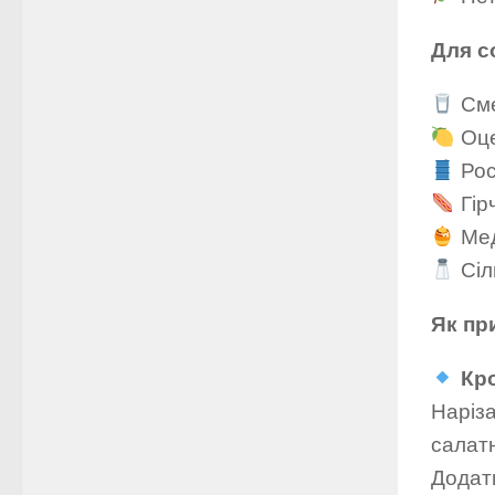
Для с
Сме
Оцет
Росл
Гірч
Мед 
Сіл
Як пр
Кро
Наріза
салатн
Додати