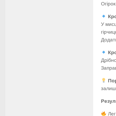
Огірок
Кро
У мисц
гірчиц
Додати
Кро
Дрібно
Запра
По
залиши
Резул
Лег