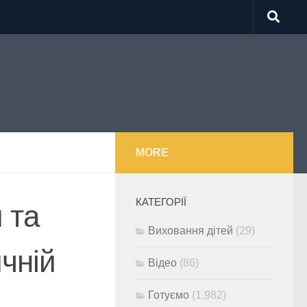
MORE
КАТЕГОРІЇ
 та
Виховання дітей
(29)
ичній
Відео
(86)
Готуємо
(1,982)