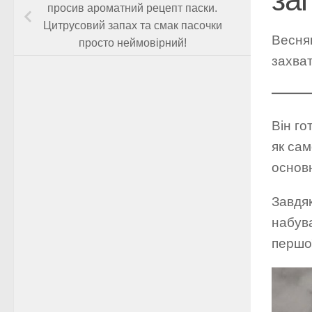
просив ароматний рецепт паски.
Цитрусовий запах та смак пасочки
Веснян
просто неймовірний!
захват
Він го
як сам
основ
Завдяк
набува
першо