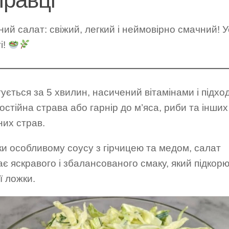
ий салат: свіжий, легкий і неймовірно смачний! Ус
і!
тується за 5 хвилин, насичений вітамінами і підхо
остійна страва або гарнір до м’яса, риби та інших
них страв.
и особливому соусу з гірчицею та медом, салат
є яскравого і збалансованого смаку, який підкорю
ї ложки.