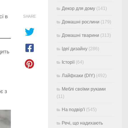
Декор для дому
(141)
і в
SHARE
Домашні рослини
(179)
Домашні тварини
(313)
Ідеї дизайну
(286)
дить
Історії
(64)
Лайфхаки (DIY)
(492)
Меблі своїми руками
є з
(11)
На подвір'ї
(545)
Речі, що надихають