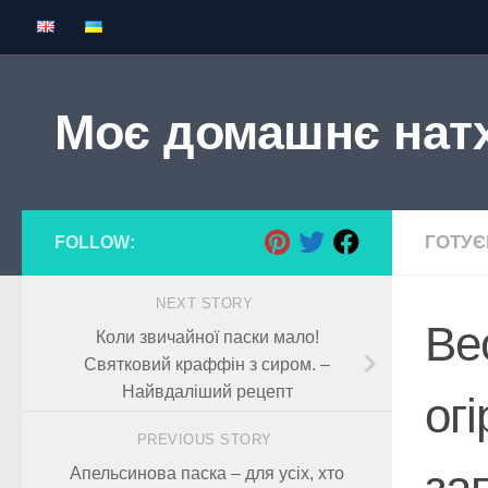
Skip to content
Моє домашнє нат
ГОТУ
FOLLOW:
NEXT STORY
Ве
Коли звичайної паски мало!
Cвятковий краффін з сиром. –
Найвдаліший рецепт
огі
PREVIOUS STORY
за
Апельсинова паска – для усіх, хто