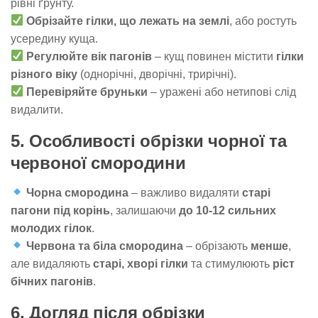
рівні ґрунту.
Обрізайте гілки, що лежать на землі
, або ростуть
усередину куща.
Регулюйте вік пагонів
– кущ повинен містити
гілки
різного віку
(однорічні, дворічні, трирічні).
Перевіряйте бруньки
– уражені або нетипові слід
видалити.
5. Особливості обрізки чорної та
червоної смородини
Чорна смородина
– важливо видаляти
старі
пагони під корінь
, залишаючи
до 10-12 сильних
молодих гілок
.
Червона та біла смородина
– обрізають
менше
,
але видаляють
старі, хворі гілки
та стимулюють
ріст
бічних пагонів
.
6. Догляд після обрізки