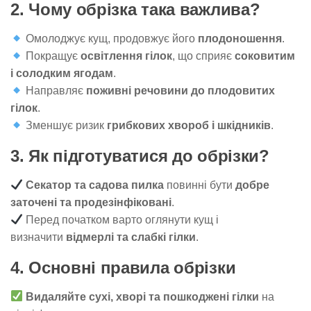
2. Чому обрізка така важлива?
Омолоджує кущ, продовжує його
плодоношення
.
Покращує
освітлення гілок
, що сприяє
соковитим
і солодким ягодам
.
Направляє
поживні речовини до плодовитих
гілок
.
Зменшує ризик
грибкових хвороб і шкідників
.
3. Як підготуватися до обрізки?
Секатор та садова пилка
повинні бути
добре
заточені та продезінфіковані
.
Перед початком варто оглянути кущ і
визначити
відмерлі та слабкі гілки
.
4. Основні правила обрізки
Видаляйте сухі, хворі та пошкоджені гілки
на