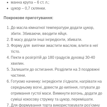
манна крупа – 6 ст. л.;
цукор – 0,7 склянки.
Покрокове приготування:
До масла кімнатної температури додати цукор,
збити. Збиваючи, вводити яйця.
В масу додати інші інгредієнти, збивати.
Форму для випічки змастити маслом, влити в неї
тісто.
Пекти в розігрітій до 180 градусів духовці 30-40
хвилин.
Залишити до остигання. Розділити на 3 поздовжні
частини.
Готуємо начинку: інгредієнти з’єднати, нагрівати на
середньому вогні, довести до кипіння, готувати до
отримання густої маси. Вимкнути вогонь, додати до
суміші кокосову стружку та цукор, перемішати.
Для формування торта використовувати роз’ємну