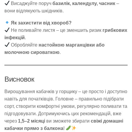
Висаджуйте поруч
базилік, календулу, часник
–
вони відлякують шкідників.
Як захистити від хвороб?
Не поливайте листя – це зменшить ризик
грибкових
інфекцій
.
Обробляйте
настойкою марганцівки або
молочною сироваткою
.
Висновок
Вирощування кабачків у горщику – це просто і доступно
навіть для початківців. Головне – правильно підібрати
сорт, створити комфортні умови, регулярно поливати та
підгодовувати. Дотримуючись цих рекомендацій, вже
через
1,5–2 місяці
ви зможете збирати
свіжі домашні
кабачки прямо з балкона
!