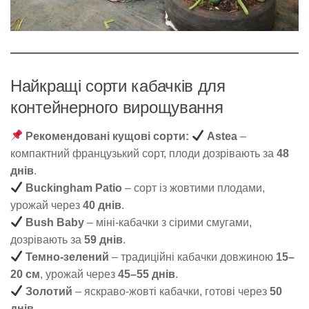
Найкращі сорти кабачків для
контейнерного вирощування
Рекомендовані кущові сорти:
Astea
–
компактний французький сорт, плоди дозрівають за
48
днів
.
Buckingham Patio
– сорт із жовтими плодами,
урожай через
40 днів
.
Bush Baby
– міні-кабачки з сірими смугами,
дозрівають за
59 днів
.
Темно-зелений
– традиційні кабачки довжиною
15–
20 см
, урожай через
45–55 днів
.
Золотий
– яскраво-жовті кабачки, готові через
50
днів
.