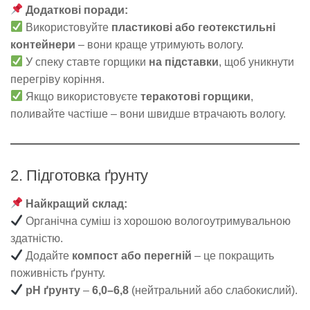
Додаткові поради:
Використовуйте
пластикові або геотекстильні
контейнери
– вони краще утримують вологу.
У спеку ставте горщики
на підставки
, щоб уникнути
перегріву коріння.
Якщо використовуєте
теракотові горщики
,
поливайте частіше – вони швидше втрачають вологу.
2. Підготовка ґрунту
Найкращий склад:
Органічна суміш із хорошою вологоутримувальною
здатністю.
Додайте
компост або перегній
– це покращить
поживність ґрунту.
pH ґрунту
–
6,0–6,8
(нейтральний або слабокислий).