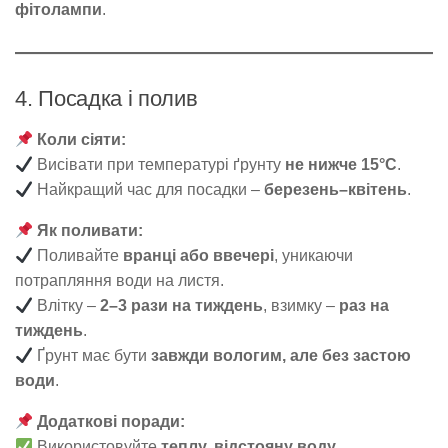
фітолампи
.
4. Посадка і полив
Коли сіяти:
Висівати при температурі ґрунту
не нижче 15°C
.
Найкращий час для посадки –
березень–квітень
.
Як поливати:
Поливайте
вранці або ввечері
, уникаючи
потрапляння води на листя.
Влітку –
2–3 рази на тиждень
, взимку –
раз на
тиждень
.
Ґрунт має бути
завжди вологим, але без застою
води
.
Додаткові поради:
Використовуйте
теплу, відстояну воду
.