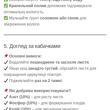
Крапельний полив
допоможе підтримувати
оптимальну вологість.
Мульчуйте ґрунт
соломою або сіном
для
збереження вологи.
5. Догляд за кабачками
Основні вимоги:
Видаляйте
пошкоджене та засохле листя
.
Якщо кущ
занадто густий
, обрізайте листя для
покращення циркуляції повітря.
Підживлюйте
раз на 2 тижні
.
Які добрива використовувати?
Азот (10%)
– для росту листя.
Фосфор (10%)
– для формування плодів.
Калій (10%)
– для зміцнення імунітету.