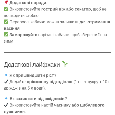
Додаткові поради:
Використовуйте
гострий ніж або секатор
, щоб не
пошкодити стебло.
Перерослі кабачки можна залишити для
отримання
насіння
.
Заморожуйте
нарізані кабачки, щоб зберегти їх на
зиму.
Додаткові лайфхаки
Як пришвидшити ріст?
Додайте
дріжджову підгодівлю
(1 ст. л. цукру + 10 г
дріжджів на 5 л води).
Як захистити від шкідників?
Використовуйте настій
часнику або цибулевого
лушпиння
.