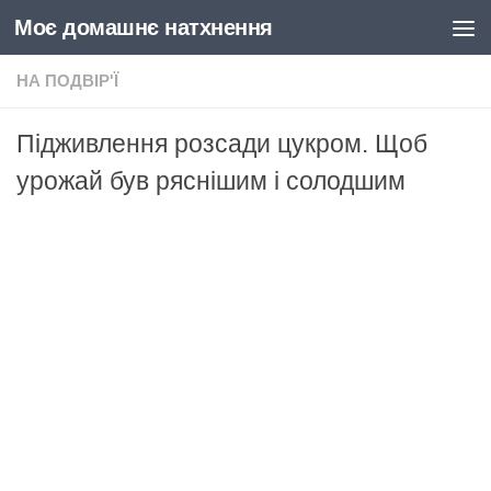
Моє домашнє натхнення
Skip to content
НА ПОДВІР'Ї
Підживлення розсади цукром. Щоб
урожай був ряснішим і солодшим