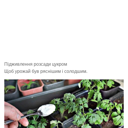
Підживлення розсади цукром
Щоб урожай був ряснішим і солодшим.