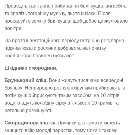
Проведіть санітарне прибирання біля кущів, вигребіть
та спаліть тогорічну мульчу, листя й гілки. Після
просапуйте землю біля кущів, щоб добре циркулювало
повітря.
На протязі вегетаційного періоду потрібно регулярно
підживлювати рослини добривом, на початку
обов’язково повинен бути азот.
Шкідники смородини.
Бруньковий кліщ.
Вони живуть тисячами всередині
бруньок. Неприродно розпухлі бруньки прибирають, а
потім кущі обприскують таким засобом: на 10 літрів
води кладуть колоїдну сірку в кількості 10 грамів та
ретельно розмішують.
Смородинова златка.
Личинки цієї комахи можуть
знищити всію молоді паростки, тому гілки з такими