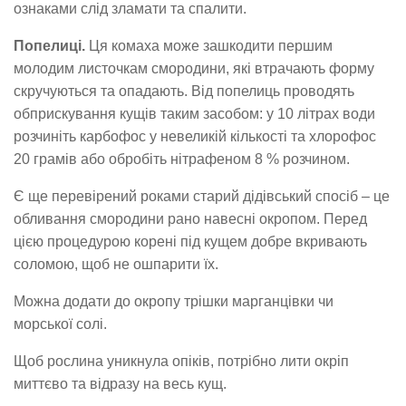
ознаками слід зламати та спалити.
Попелиці.
Ця комаха може зашкодити першим
молодим листочкам смородини, які втрачають форму
скручуються та опадають. Від попелиць проводять
обприскування кущів таким засобом: у 10 літрах води
розчиніть карбофос у невеликій кількості та хлорофос
20 грамів або обробіть нітрафеном 8 % розчином.
Є ще перевірений роками старий дідівський спосіб – це
обливання смородини рано навесні окропом. Перед
цією процедурою корені під кущем добре вкривають
соломою, щоб не ошпарити їх.
Можна додати до окропу трішки марганцівки чи
морської солі.
Щоб рослина уникнула опіків, потрібно лити окріп
миттєво та відразу на весь кущ.