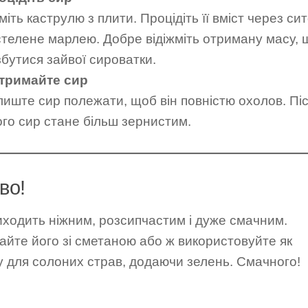
міть каструлю з плити. Процідіть її вміст через сит
стелене марлею. Добре відіжміть отриману масу, 
збутися зайвої сироватки.
тримайте сир
лиште сир полежати, щоб він повністю охолов. Пі
ого сир стане більш зернистим.
во!
иходить ніжним, розсипчастим і дуже смачним.
йте його зі сметаною або ж використовуйте як
у для солоних страв, додаючи зелень. Смачного!