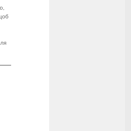
о,
щоб
сля