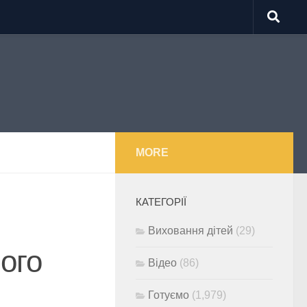
MORE
КАТЕГОРІЇ
Виховання дітей
(29)
ного
Відео
(86)
Готуємо
(1,979)