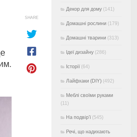
Декор для дому
(141)
SHARE
Домашні рослини
(179)
Домашні тварини
(313)
де
Ідеї дизайну
(286)
им.
Історії
(64)
Лайфхаки (DIY)
(492)
Меблі своїми руками
(11)
На подвір'ї
(545)
Речі, що надихають