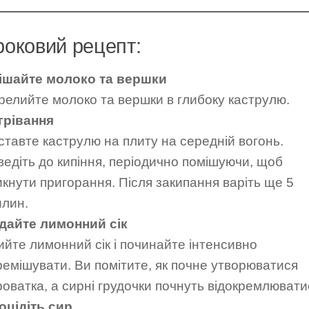
роковий рецепт:
ішайте молоко та вершки
релийте молоко та вершки в глибоку каструлю.
грівання
ставте каструлю на плиту на середній вогонь.
ведіть до кипіння, періодично помішуючи, щоб
икнути пригорання. Після закипання варіть ще 5
илин.
дайте лимонний сік
ийте лимонний сік і починайте інтенсивно
ремішувати. Ви помітите, як почне утворюватися
роватка, а сирні грудочки почнуть відокремлювати
оцідіть сир