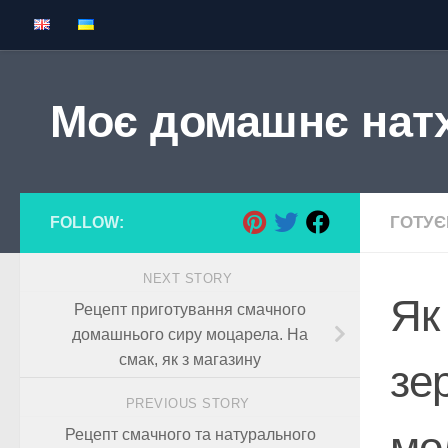
Skip to content
Моє домашнє нат
ГОТУ
FOLLOW:
NEXT STORY
Як
Рецепт приготування смачного
домашнього сиру моцарела. На
смак, як з магазину
зе
PREVIOUS STORY
мо
Рецепт смачного та натурального