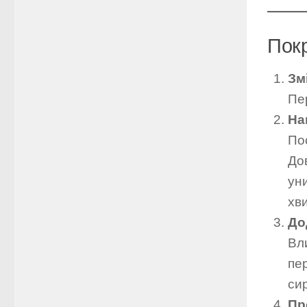
Пок
Зм
Пе
На
По
До
ун
хв
До
Вл
пе
си
Пр