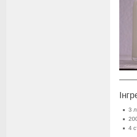
Інгр
3 
200
4 