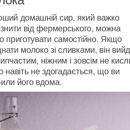
оший домашній сир, який важко
ізнити від фермерського, можна
о приготувати самостійно. Якщо
нати молоко зі сливками, він вий
ипчастим, ніжним і зовсім не кисл
о навіть не здогадається, що ви
или його вдома.