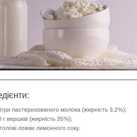
едієнти:
літри пастеризованого молока (жирність 3,2%);
 г вершків (жирність 35%);
столові ложки лимонного соку.