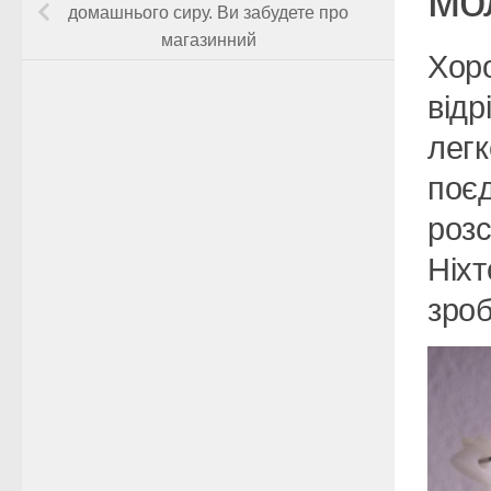
домашнього сиру. Ви забудете про
магазинний
Хор
відр
легк
поєд
розс
Ніхт
зроб