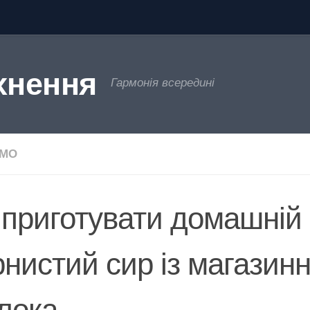
хнення
Гармонія всередині
ЄМО
 приготувати домашній
рнистий сир із магазин
лока