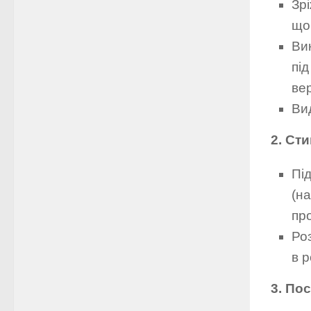
Зр
що
Вик
пі
ве
Ви
2. Ст
Пі
(на
пр
Роз
в р
3. По