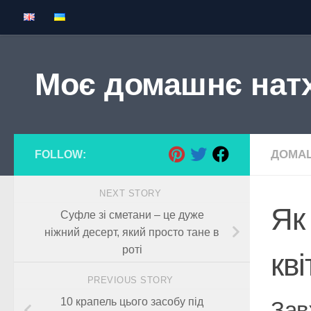
Skip to content
Моє домашнє нат
ДОМАШ
FOLLOW:
NEXT STORY
Як
Суфле зі сметани – це дуже
ніжний десерт, який просто тане в
роті
кві
PREVIOUS STORY
10 крапель цього засобу під
Зав