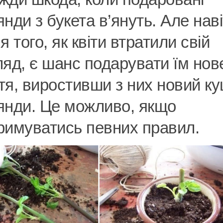
янди з букета в’януть. Але нав
я того, як квіти втратили свій
ляд, є шанс подарувати їм нов
тя, виростивши з них новий к
янди. Це можливо, якщо
римуватись певних правил.