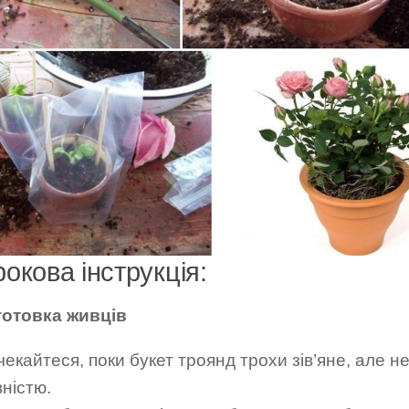
окова інструкція:
дготовка живців
екайтеся, поки букет троянд трохи зів’яне, але н
ністю.