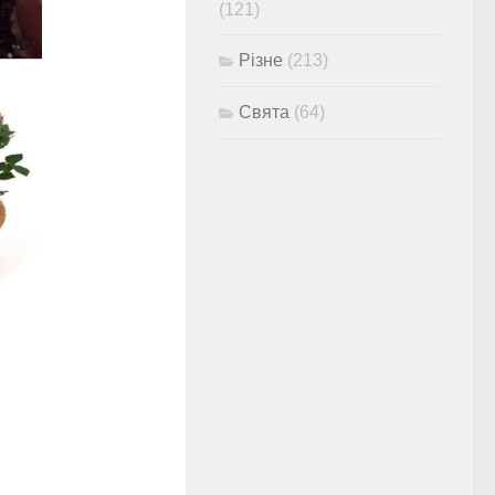
(121)
Різне
(213)
Свята
(64)
е