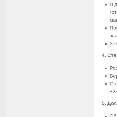
Під
го
ма
По
за
Зе
4. Ст
Ро
Ве
Оп
+2
5. До
Об