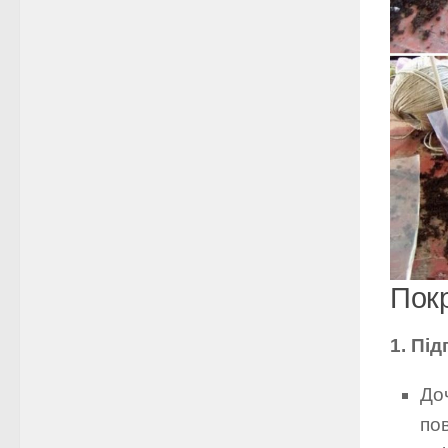
Покр
1. Пі
Доч
пов