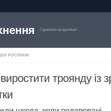
хнення
Гармонія всередині
НІ РОСЛИНИ
 виростити троянду із з
тки
жди шкода, коли подаровані