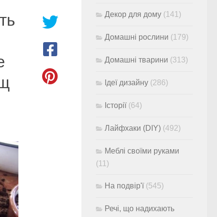
Декор для дому
(141)
іть
Домашні рослини
(179)
е
Домашні тварини
(313)
ущ
Ідеї дизайну
(286)
Історії
(64)
Лайфхаки (DIY)
(492)
Меблі своїми руками
(11)
На подвір'ї
(545)
Речі, що надихають