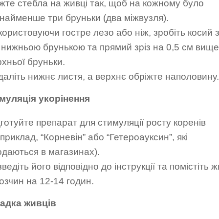
іжте стебла на живці так, щоб на кожному було
найменше три бруньки (два міжвузля).
ористовуючи гостре лезо або ніж, зробіть косий з
д нижньою брунькою та прямий зріз на 0,5 см вище
рхньої бруньки.
даліть нижнє листя, а верхнє обріжте наполовину.
имуляція укорінення
дготуйте препарат для стимуляції росту коренів
приклад, “Корневін” або “Гетероауксин”, які
одаються в магазинах).
ведіть його відповідно до інструкції та помістіть ж
озчин на 12-14 годин.
садка живців