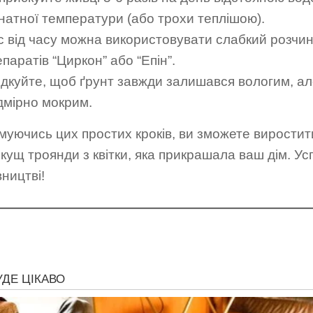
мнатної температури (або трохи теплішою).
с від часу можна використовувати слабкий розчи
паратів “Циркон” або “Епін”.
ідкуйте, щоб ґрунт завжди залишався вологим, ал
дмірно мокрим.
муючись цих простих кроків, ви зможете виростит
кущ троянди з квітки, яка прикрашала ваш дім. Усп
вництві!