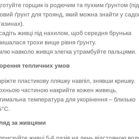
готуйте горщик із родючим та пухким ґрунтом (під
товий ґрунт для троянд, який можна знайти у садо
газинах).
садіть живці під нахилом, щоб середня брунька
лишалася трохи вище рівня ґрунту.
млю навколо живця злегка утрамбуйте пальцями.
ворення тепличних умов
зріжте пластикову пляшку навпіл, знявши кришку.
рхньою частиною накрийте кожен живець.
тимальна температура для укорінення – близько
5°C.
гляд за живцями
прискуйте живці 5-6 разів на день відстояною во