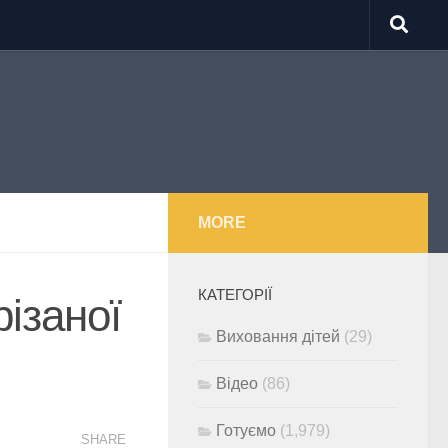
MORE
КАТЕГОРІЇ
різаної
Виховання дітей
(29)
Відео
(86)
Готуємо
(1,979)
SHARE