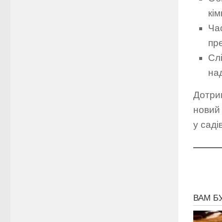
кі
Ча
пре
Сл
на
Дотри
новий 
у саді