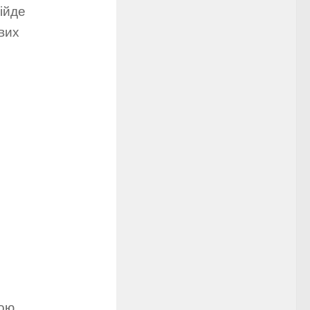
ійде
вих
дою