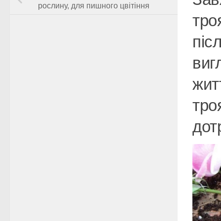
рослину, для пишного цвітіння
тро
післ
виг
жит
тро
дот