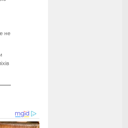
н
е не
и
іхів