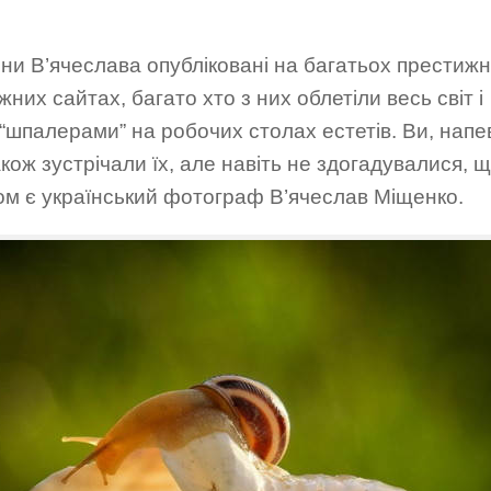
ни В’ячеслава опубліковані на багатьох престиж
жних сайтах, багато хто з них облетіли весь світ і
“шпалерами” на робочих столах естетів. Ви, напе
кож зустрічали їх, але навіть не здогадувалися, щ
ом є український фотограф В’ячеслав Міщенко.