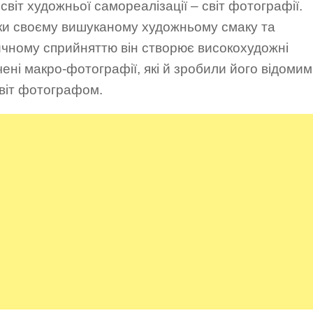
світ художньої самореалізації – світ фотографії.
ки своєму вишуканому художньому смаку та
ичному сприйняттю він створює високохудожні
ені макро-фотографії, які й зробили його відомим
світ фотографом.