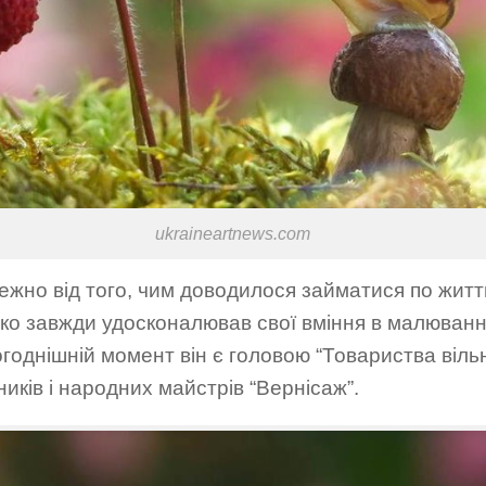
ukraineartnews.com
ежно від того, чим доводилося займатися по житт
ко завжди удосконалював свої вміння в малюванн
годнішній момент він є головою “Товариства віль
иків і народних майстрів “Вернісаж”.