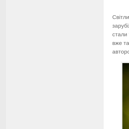
Світли
зарубі
стали 
вже та
автор