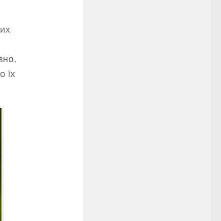
них
вно,
о їх