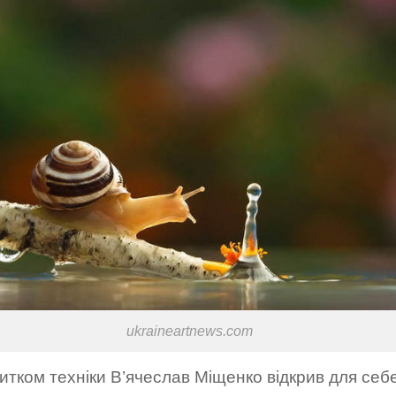
ukraineartnews.com
итком техніки В’ячеслав Міщенко відкрив для себ