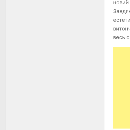
новий 
Завдя
естет
витонч
весь 