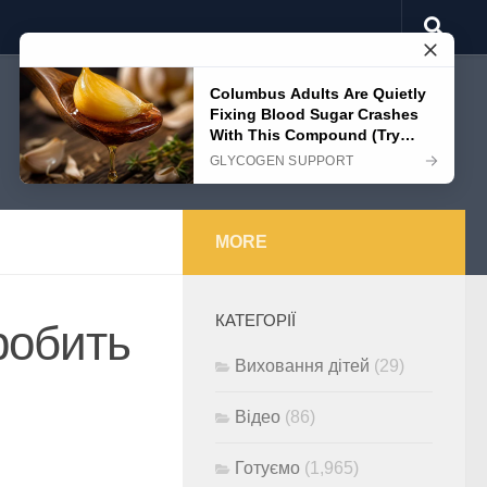
MORE
КАТЕГОРІЇ
робить
Виховання дітей
(29)
Відео
(86)
Готуємо
(1,965)