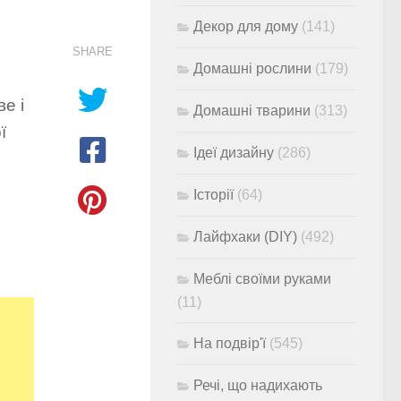
Декор для дому
(141)
SHARE
Домашні рослини
(179)
е і
Домашні тварини
(313)
ї
Ідеї дизайну
(286)
Історії
(64)
Лайфхаки (DIY)
(492)
Меблі своїми руками
(11)
На подвір'ї
(545)
Речі, що надихають