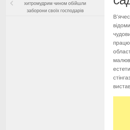
хитромудрим чином обійшли
заборони своїх господарів
В’ячес
відоми
чудов
працює
област
малюва
естети
стінга
вистав