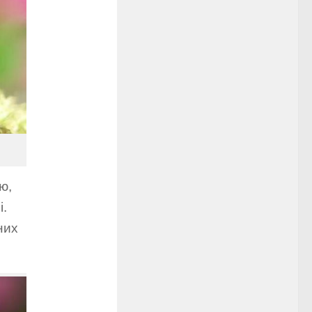
ю,
і.
них