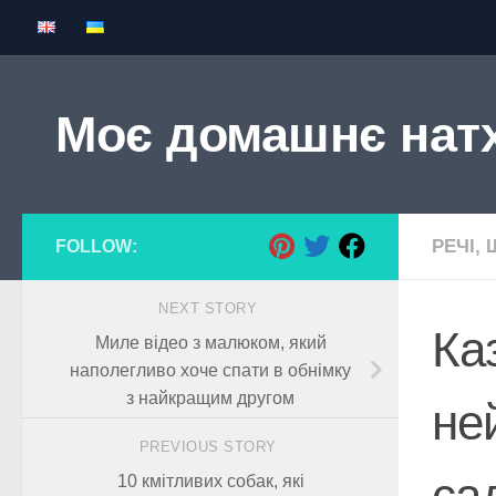
Skip to content
Моє домашнє нат
РЕЧІ,
FOLLOW:
NEXT STORY
Ка
Миле відео з малюком, який
наполегливо хоче спати в обнімку
з найкращим другом
не
PREVIOUS STORY
са
10 кмітливих собак, які