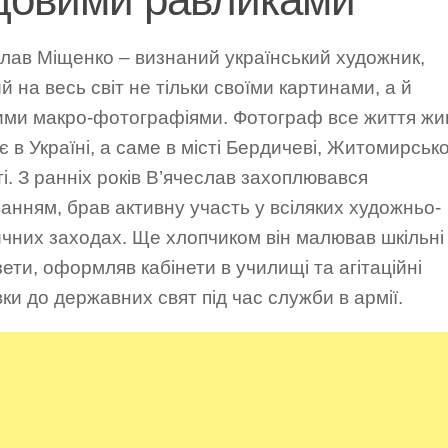
лав Міщенко – визнаний український художник,
й на весь світ не тільки своїми картинами, а й
ими макро-фотографіями. Фотограф все життя жив
 в Україні, а саме в місті Бердичеві, Житомирсько
і. З ранніх років В’ячеслав захоплювався
нням, брав активну участь у всіляких художньо-
чних заходах. Ще хлопчиком він малював шкільні
зети, оформляв кабінети в училищі та агітаційні
ки до державних свят під час служби в армії.