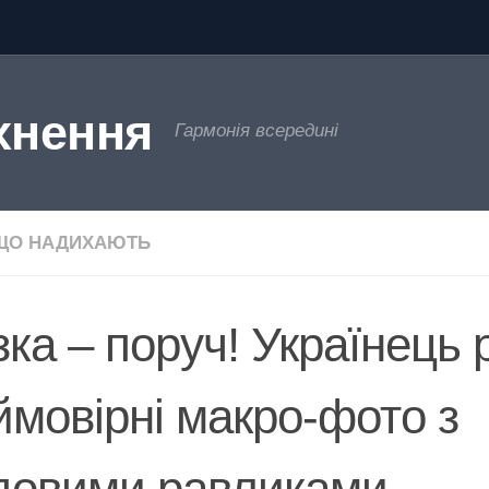
хнення
Гармонія всередині
 ЩО НАДИХАЮТЬ
зка – поруч! Українець 
ймовірні макро-фото з
довими равликами