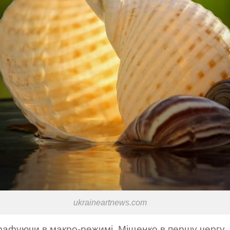
ukraineartnews.com
рафуючи в макро-режимі, Міщенко в першу чергу