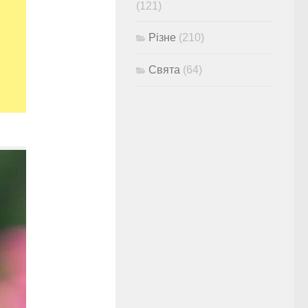
(121)
Різне
(210)
Свята
(64)