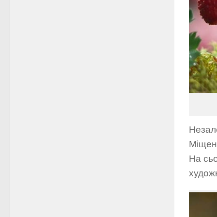
Незал
Міщен
На сьо
художн