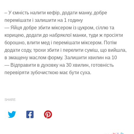
– У ємність налити кефір, додати манку, добре
перемішати і залишити на 1 годину
— Яйця добре збити міксером із цукром, сіллю та
корицею, додати до набряклої манки, туди ж просіяти
борошно, влити мед і перемішати міксером. Потім
додати соду, трохи збити і перелити суміш, що вийшла,
в змащену маслом форму. Залишити хвилин на 10
— Відправити в духовку на 30 хвилин, готовність
перевіряти зубочисткою має бути суха.
SHARE