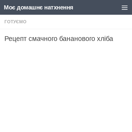
Моє домашнє натхнення
Skip to content
ГОТУЄМО
Рецепт смачного бананового хліба