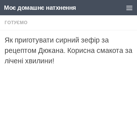
Моє домашнє натхнення
Skip to content
ГОТУЄМО
Як приготувати сирний зефір за
рецептом Дюкана. Корисна смакота за
лічені хвилини!