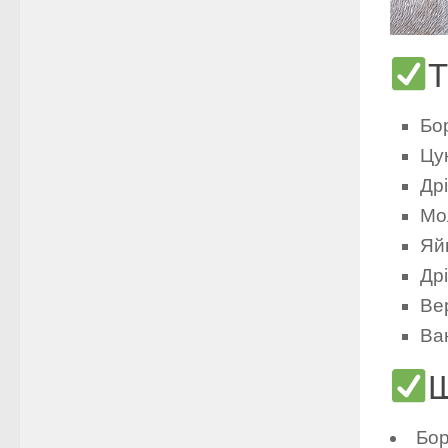
Т
Бо
Цу
Др
Мо
Яй
Дрі
Ве
Ван
Ш
Бор