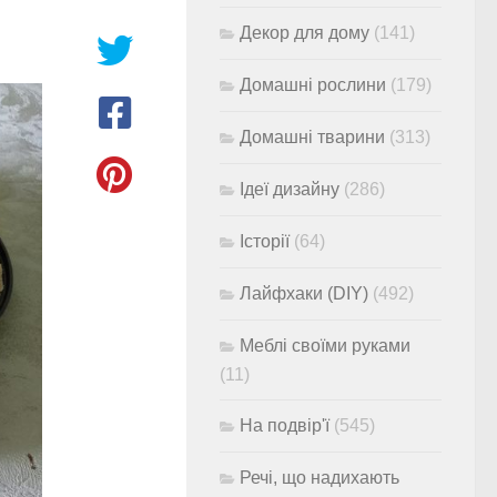
Декор для дому
(141)
Домашні рослини
(179)
Домашні тварини
(313)
Ідеї дизайну
(286)
Історії
(64)
Лайфхаки (DIY)
(492)
Меблі своїми руками
(11)
На подвір'ї
(545)
Речі, що надихають