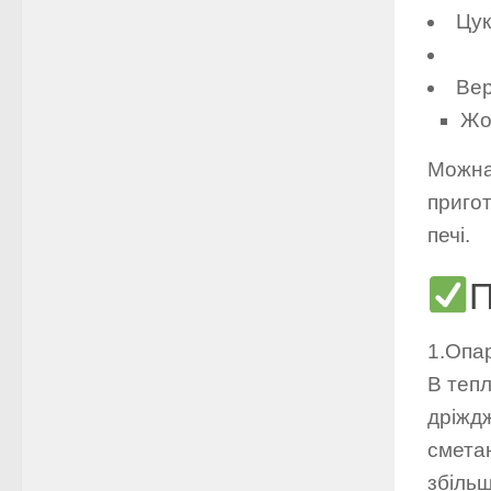
Цук
Вер
Жо
Можна
пригот
печі.
П
1.Опа
В тепл
дріждж
смета
збільш