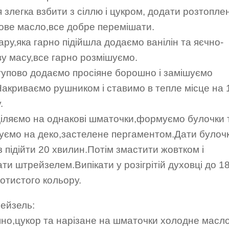
 злегка взбити з сіллю і цукром, додати розтопле
ове масло,все добре перемішати.
ару,яка гарно підійшла додаємо ванілін та яєчно-
у масу,все гарно розмішуємо.
тупово додаємо просіяне борошно і замішуємо
Накриваємо рушником і ставимо в тепле місце на 
.
діляємо на однакові шматочки,формуємо булочки 
уємо на деко,застелене пергаментом.Дати булоч
 підійти 20 хвилин.Потім змастити жовтком і
ти штрейзелем.Випікати у розігрітій духовці до 1
отистого кольору.
ейзель:
но,цукор та нарізане на шматочки холодне масл