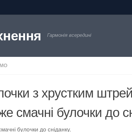
хнення
Гармонія всередині
ЄМО
лочки з хрустким штре
же смачні булочки до с
мачні булочки до сніданку.