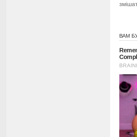
змішат