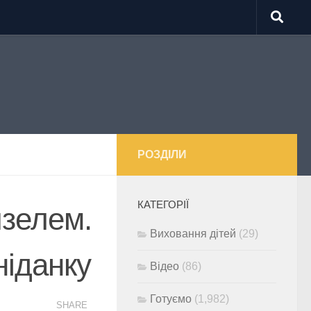
РОЗДІЛИ
КАТЕГОРІЇ
йзелем.
Виховання дітей
(29)
ніданку
Відео
(86)
Готуємо
(1,982)
SHARE