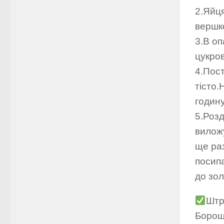
2.Яйця
вершк
3.В оп
цукров
4.Пос
тісто.
годину
5.Роз
вилож
ще раз
посипа
до зол
Штр
Борош