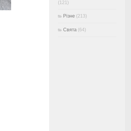
(121)
Різне
(213)
Свята
(64)