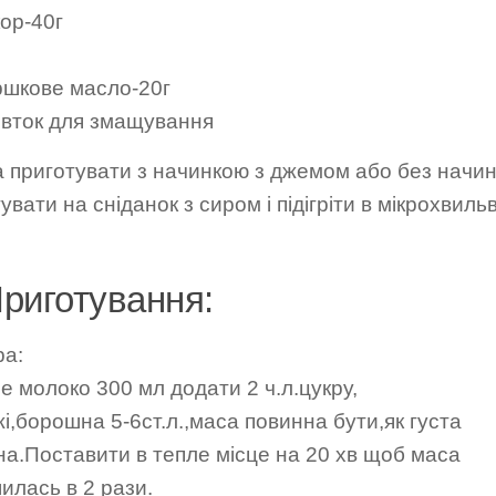
ор-40г
шкове масло-20г
вток для змащування
 приготувати з начинкою з джемом або без начи
увати на сніданок з сиром і підігріти в мікрохвильв
риготування:
ра:
е молоко 300 мл додати 2 ч.л.цукру,
і,борошна 5-6ст.л.,маса повинна бути,як густа
на.Поставити в тепле місце на 20 хв щоб маса
илась в 2 рази.