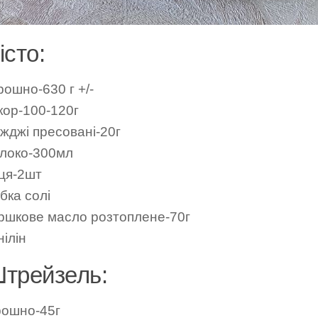
істо:
рошно-630 г +/-
кор-100-120г
іжджі пресовані-20г
локо-300мл
ця-2шт
бка солі
ршкове масло розтоплене-70г
ілін
трейзель:
ошно-45г