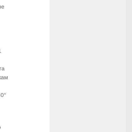
не
1
та
кам
80°
о