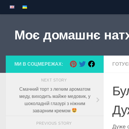
Skip to content
Моє домашнє нат
ГОТУ
МИ В СОЦМЕРЕЖАХ:
NEXT STORY
Бу
Смачний торт з легким ароматом
меду, виходить майже медовик, у
шоколадній глазурі з ніжним
Ду
заварним кремом
PREVIOUS STORY
Дуже с