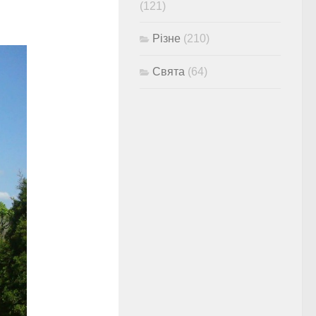
(121)
Різне
(210)
Свята
(64)