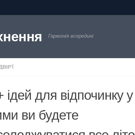
хнення
Гармонія всередині
ВІР'Ї
+ ідей для відпочинку у
ими ви будете
солоджуватися все літо