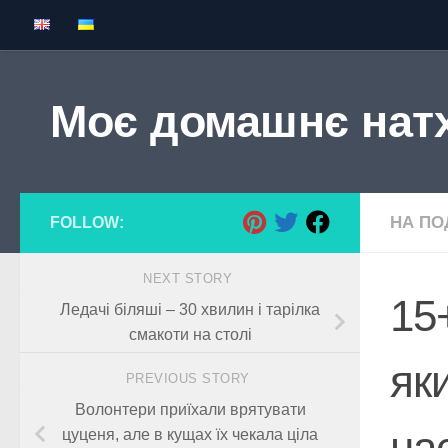
Skip to content
Моє домашнє нат
НА ПОД
FOLLOW:
NEXT STORY
15
Ледачі біляші – 30 хвилин і тарілка
смакоти на столі
як
PREVIOUS STORY
Волонтери приїхали врятувати
на
цуценя, але в кущах їх чекала ціла