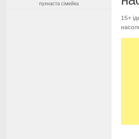
пухнаста сімейка
15+ ід
насол