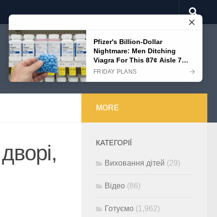
MORE
КАТЕГОРІЇ
 дворі,
Виховання дітей
(29)
Відео
(86)
Готуємо
(1,962)