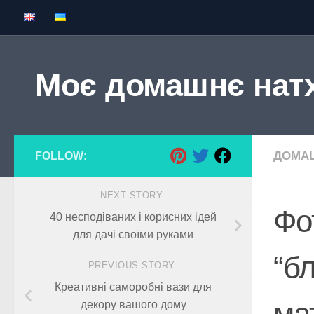
Skip to content
Моє домашнє нат
ДОМАШ
FOLLOW:
NEXT STORY
Фо
40 несподіваних і корисних ідей
для дачі своїми руками
“б
PREVIOUS STORY
Креативні саморобні вази для
ма
декору вашого дому