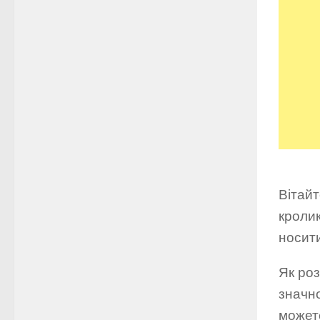
Вітайт
кролик
носити
Як роз
значно
можете