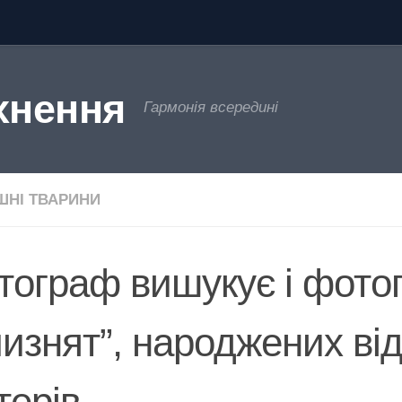
хнення
Гармонія всередині
НІ ТВАРИНИ
тограф вишукує і фото
лизнят”, народжених від
терів