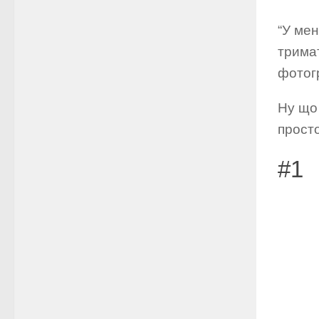
“У мен
тримат
фотог
Ну що 
просто
#1