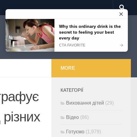
MORE
КАТЕГОРІЇ
графує
Виховання дітей
(29)
 різних
Відео
(86)
Готуємо
(1,979)