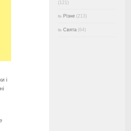
(121)
Різне
(213)
Свята
(64)
и і
ні
е