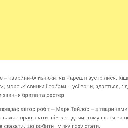
е – тварини-близнюки, які нарешті зустрілися. Кішк
и, морські свинки і собаки – усі вони, здається, гід
 звання братів та сестер.
повідає автор робіт – Марк Тейлор – з тваринами
 важче працювати, ніж з людьми, тому що їм ви н
 сказати, що робити і у яку позу стати.