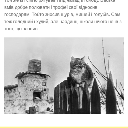
Той же кіт сім’ю рятував і від нападів голоду. Васька
вмів добре полювати і трофеї свої відносив
господарям. Тобто зносив щурів, мишей і голубів. Сам
теж голодний і худий, але наодинці ніколи нічого не їв з
того, що зловив.