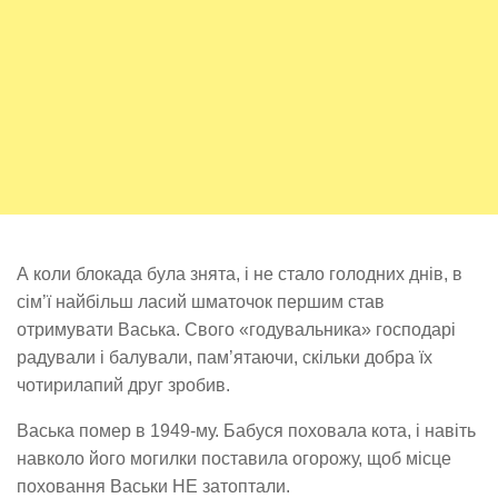
А коли блокада була знята, і не стало голодних днів, в
сім’ї найбільш ласий шматочок першим став
отримувати Васька. Свого «годувальника» господарі
радували і балували, пам’ятаючи, скільки добра їх
чотирилапий друг зробив.
Васька помер в 1949-му. Бабуся поховала кота, і навіть
навколо його могилки поставила огорожу, щоб місце
поховання Васьки НЕ затоптали.