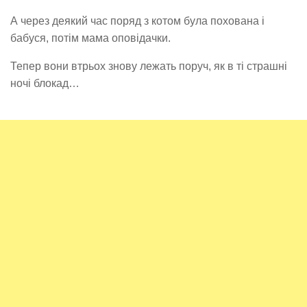
А через деякий час поряд з котом була похована і
бабуся, потім мама оповідачки.
Тепер вони втрьох знову лежать поруч, як в ті страшні
ночі блокад…