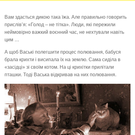
Вам здасться дикою така їжа. Але правильно говорить
прислів’я: «Голод – не тітка». Люди, які пережили
неймовірно важкий воєнний час, не нехтували навіть
цим …
А щоб Ваські полегшити процес полювання, бабуся
брала крихти і висипала їх на землю. Сама сиділа в
«засідці» зі своїм котом. На ці крихітки прилітали
пташки. Тоді Васька відкривав на них полювання.