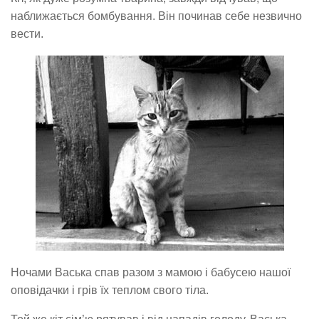
наближається бомбування. Він починав себе незвично
вести.
Ночами Васька спав разом з мамою і бабусею нашої
оповідачки і грів їх теплом свого тіла.