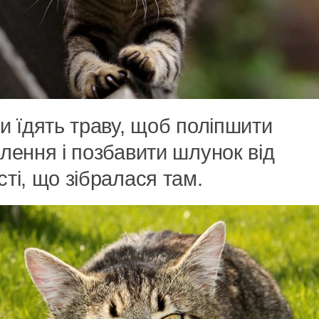
и їдять траву, щоб поліпшити
лення і позбавити шлунок від
ті, що зібралася там.