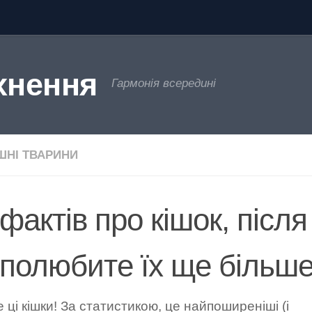
хнення
Гармонія всередині
НІ ТВАРИНИ
фактів про кішок, після
 полюбите їх ще більш
 ці кішки! За статистикою, це найпоширеніші (і