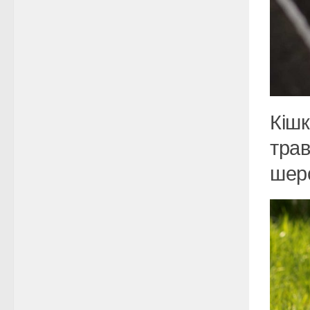
Кішк
трав
шерс