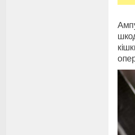
Ампу
шкод
кішк
опер