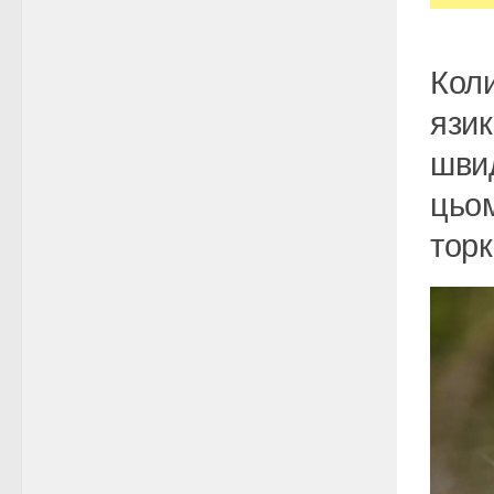
Коли
язик
швид
цьом
торк