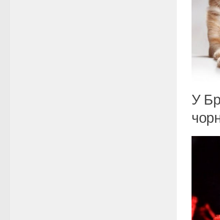
У Бр
чорн