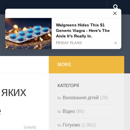
MORE
КАТЕГОРІЇ
 яких
Виховання дітей
(29)
е
Відео
(86)
Готуємо
(1,962)
SHARE