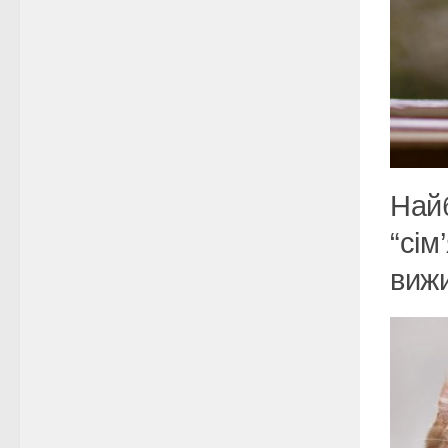
Най
“сім
виж