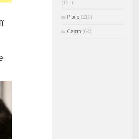
(121)
Різне
(210)
ї
Свята
(64)
е