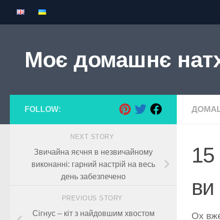
Skip to content
Моє домашнє нат
ДОМАШ
FOLLOW:
NEXT STORY
15 
Звичайна яєчня в незвичайному
виконанні: гарний настрій на весь
день забезпечено
ви
PREVIOUS STORY
Сігнус – кіт з найдовшим хвостом
Ох вже