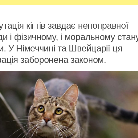
тація кігтів завдає непоправної
и і фізичному, і моральному стан
и. У Німеччині та Швейцарії ця
ація заборонена законом.