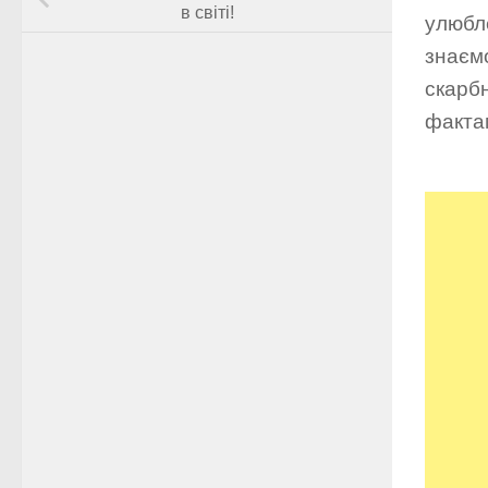
в світі!
улюбле
знаємо
скарб
факта