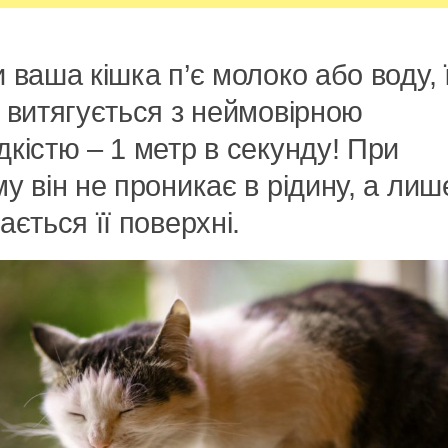
 ваша кішка п’є молоко або воду, ї
 витягується з неймовірною
кістю – 1 метр в секунду! При
у він не проникає в рідину, а лиш
ається її поверхні.