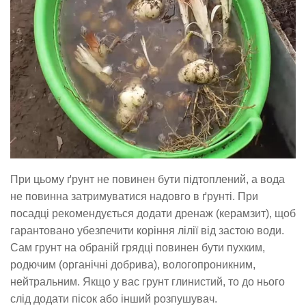
При цьому ґрунт не повинен бути підтоплений, а вода
не повинна затримуватися надовго в ґрунті. При
посадці рекомендується додати дренаж (керамзит), щоб
гарантовано убезпечити коріння лілії від застою води.
Сам грунт на обраній грядці повинен бути пухким,
родючим (органічні добрива), вологопроникним,
нейтральним. Якщо у вас грунт глинистий, то до нього
слід додати пісок або інший розпушувач.