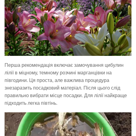
Перша рекомендація включає замочування цибулин
лілії в міцному, темному розчині марганцівки на
півгодини. Ця проста, але важлива процедура
знезаразить посадковий матеріал. Після цього слід
правильно вибрати місце посадки. Для лілії найкраще
підходить легка півтінь.