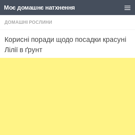
Моє домашнє натхнення
Skip to content
ДОМАШНІ РОСЛИНИ
Корисні поради щодо посадки красуні
Лілії в ґрунт