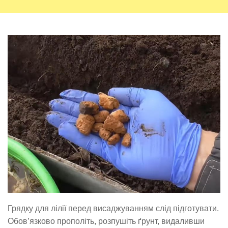
Грядку для лілії перед висаджуванням слід підготувати.
Обов’язково прополіть, розпушіть ґрунт, видаливши