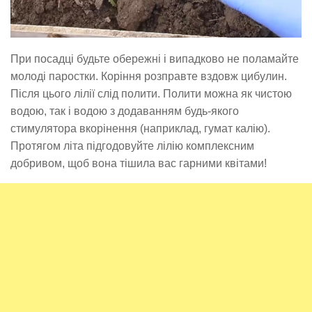
При посадці будьте обережні і випадково не поламайте
молоді паростки. Коріння розправте вздовж цибулин.
Після цього лілії слід полити. Полити можна як чистою
водою, так і водою з додаванням будь-якого
стимулятора вкорінення (наприклад, гумат калію).
Протягом літа підгодовуйте лілію комплексним
добривом, щоб вона тішила вас гарними квітами!