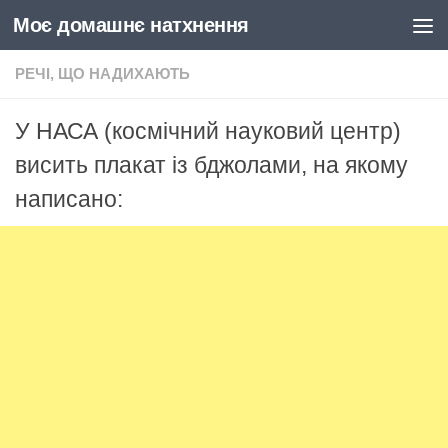
Моє домашнє натхнення
Skip to content
РЕЧІ, ЩО НАДИХАЮТЬ
У НАСА (космічний науковий центр)
висить плакат із бджолами, на якому
написано: