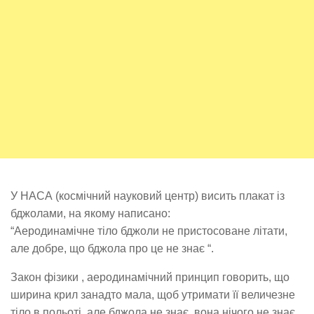
У НАСА (космічний науковий центр) висить плакат із
бджолами, на якому написано:
“Аеродинамічне тіло бджоли не пристосоване літати,
але добре, що бджола про це не знає “.
Закон фізики , аеродинамічний принцип говорить, що
ширина крил занадто мала, щоб утримати її величезне
тіло в польоті, але бджола не знає, вона нічого не знає