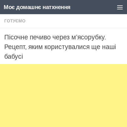
Моє домашнє натхнення
Skip to content
ГОТУЄМО
Пісочне печиво через м’ясорубку.
Рецепт, яким користувалися ще наші
бабусі