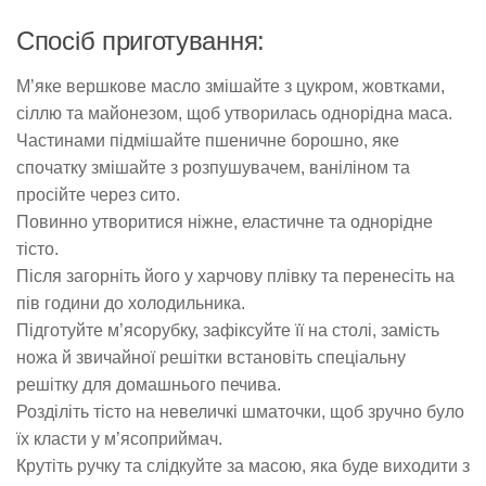
Спосіб приготування:
М’яке вершкове масло змішайте з цукром, жовтками,
сіллю та майонезом, щоб утворилась однорідна маса.
Частинами підмішайте пшеничне борошно, яке
спочатку змішайте з розпушувачем, ваніліном та
просійте через сито.
Повинно утворитися ніжне, еластичне та однорідне
тісто.
Після загорніть його у харчову плівку та перенесіть на
пів години до холодильника.
Підготуйте м’ясорубку, зафіксуйте її на столі, замість
ножа й звичайної решітки встановіть спеціальну
решітку для домашнього печива.
Розділіть тісто на невеличкі шматочки, щоб зручно було
їх класти у м’ясоприймач.
Крутіть ручку та слідкуйте за масою, яка буде виходити з