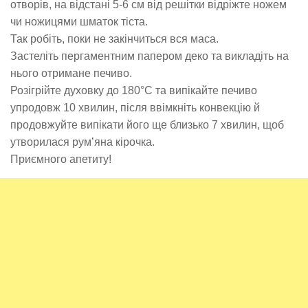
отворів, на відстані 5-6 см від решітки відріжте ножем
чи ножицями шматок тіста.
Так робіть, поки не закінчиться вся маса.
Застеліть пергаментним папером деко та викладіть на
нього отримане печиво.
Розігрійте духовку до 180°С та випікайте печиво
упродовж 10 хвилин, після ввімкніть конвекцію й
продовжуйте випікати його ще близько 7 хвилин, щоб
утворилася рум’яна кірочка.
Приємного апетиту!