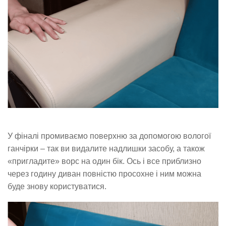
У фіналі промиваємо поверхню за допомогою вологої
ганчірки – так ви видалите надлишки засобу, а також
«пригладите» ворс на один бік. Ось і все приблизно
через годину диван повністю просохне і ним можна
буде знову користуватися.