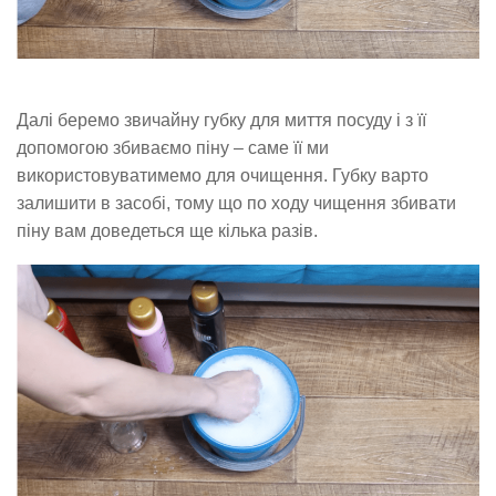
Далі беремо звичайну губку для миття посуду і з її
допомогою збиваємо піну – саме її ми
використовуватимемо для очищення. Губку варто
залишити в засобі, тому що по ходу чищення збивати
піну вам доведеться ще кілька разів.