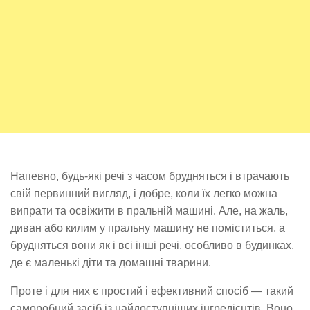
Напевно, будь-які речі з часом брудняться і втрачають
свій первинний вигляд, і добре, коли їх легко можна
випрати та освіжити в пральній машині. Але, на жаль,
диван або килим у пральну машину не поміститься, а
брудняться вони як і всі інші речі, особливо в будинках,
де є маленькі діти та домашні тварини.
Проте і для них є простий і ефективний спосіб — такий
саморобний засіб із найдоступніших інгредієнтів. Воно