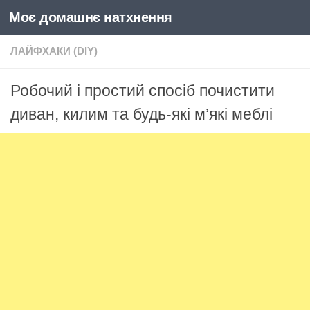
Моє домашнє натхнення
Skip to content
ЛАЙФХАКИ (DIY)
Робочий і простий спосіб почистити
диван, килим та будь-які м’які меблі