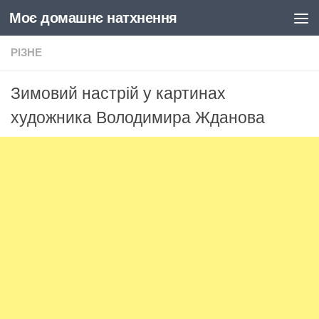
Моє домашнє натхнення
Skip to content
РІЗНЕ
Зимовий настрій у картинах
художника Володимира Жданова