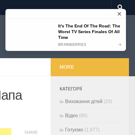
MORE
КАТЕГОРІЇ
Лапа
Виховання дітей
(29)
Відео
(86)
Готуємо
(1,977)
SHARE