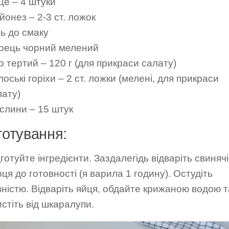
це – 4 штуки
йонез – 2-3 ст. ложок
ль до смаку
рець чорний мелений
 тертий – 120 г (для прикраси салату)
оські горіхи – 2 ст. ложки (мелені, для прикраси
лату)
слини – 15 штук
готування:
готуйте інгредієнти. Заздалегідь відваріть свинячі
ця до готовності (я варила 1 годину). Остудіть
вністю. Відваріть яйця, обдайте крижаною водою т
стіть від шкаралупи.