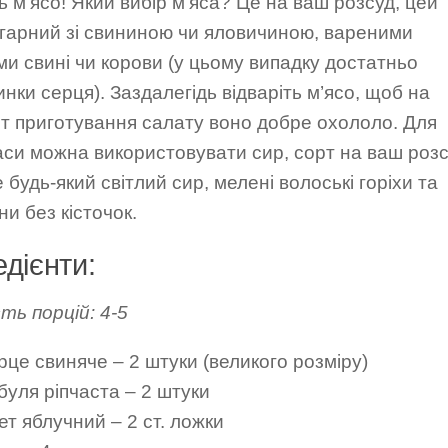
 м’ясо! Який вибір м’яса? Це на ваш розсуд, цей
 гарний зі свининою чи яловичиною, вареними
и свині чи корови (у цьому випадку достатньо
нки серця). Заздалегідь відваріть м’ясо, щоб на
т приготування салату воно добре охололо. Для
аси можна використовувати сир, сорт на ваш розс
е будь-який світлий сир, мелені волоські горіхи та
и без кісточок.
едієнти:
сть порцій: 4-5
рце свиняче – 2 штуки (великого розміру)
буля ріпчаста – 2 штуки
т яблучний – 2 ст. ложки