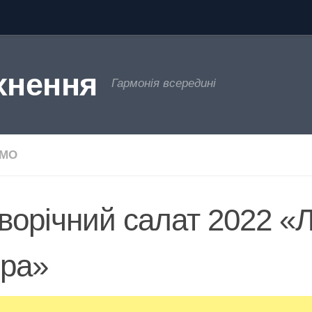
хнення
Гармонія всередині
ЄМО
ворічний салат 2022 «
гра»