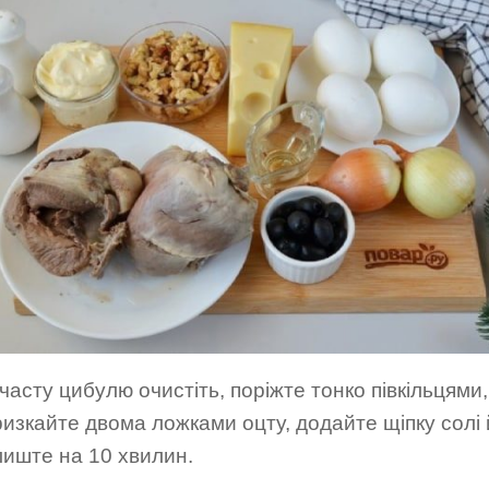
часту цибулю очистіть, поріжте тонко півкільцями,
ризкайте двома ложками оцту, додайте щіпку солі 
лиште на 10 хвилин.