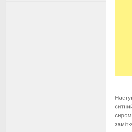
Наступ
ситни
сиром,
замітк