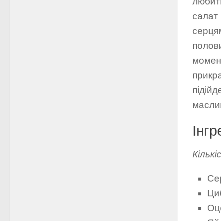
любить
салат
серцям
полови
момен
прикр
підійд
маслин
Інгр
Кількі
Се
Ци
Оце