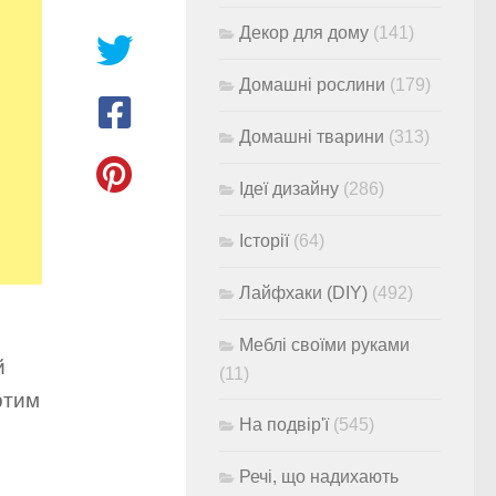
Декор для дому
(141)
Домашні рослини
(179)
Домашні тварини
(313)
Ідеї дизайну
(286)
Історії
(64)
Лайфхаки (DIY)
(492)
Меблі своїми руками
й
(11)
ртим
На подвір'ї
(545)
Речі, що надихають