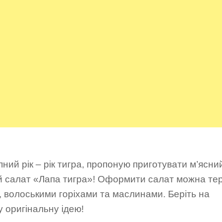
ний рік – рік тигра, пропоную приготувати м’ясни
й салат «Лапа тигра»! Оформити салат можна те
 волоськими горіхами та маслинами. Беріть на
у оригінальну ідею!