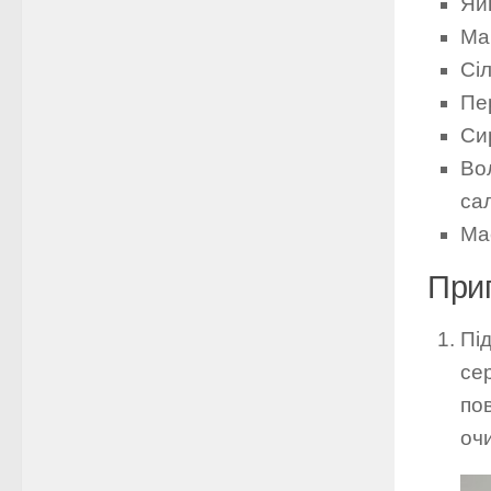
Яй
Ма
Сі
Пе
Сир
Вол
са
Ма
При
Під
сер
по
очи