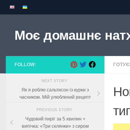
Skip to content
Моє домашнє нат
ГОТУ
FOLLOW:
NEXT STORY
Но
Як я роблю сальтисон із курки з
часником. Мій улюблений рецепт
ти
PREVIOUS STORY
Чудовий пиріг за 5 хвилин +
випічка: «Три склянки» з сиром