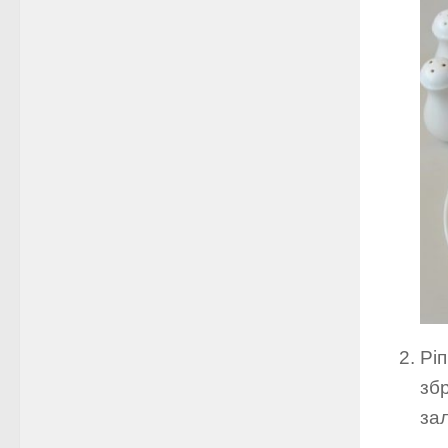
Ріп
зб
за