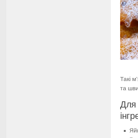
Такі м
та шви
Для 
інгр
Яйц