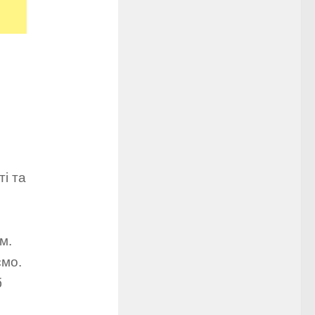
і та
м.
ємо.
б