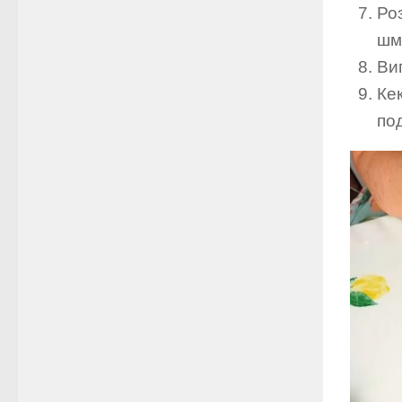
Ро
шм
Вип
Ке
по