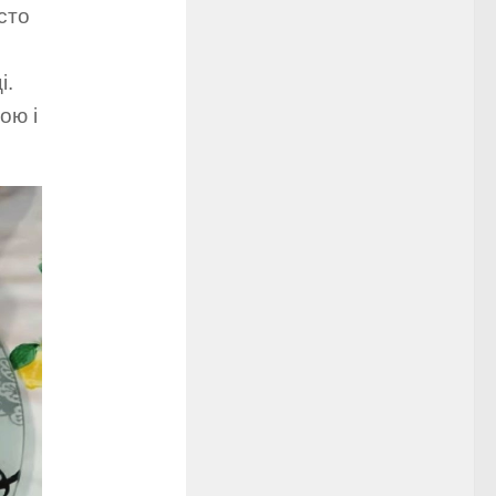
сто
і.
ою і