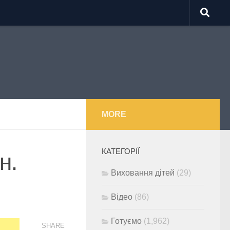
MORE
КАТЕГОРІЇ
н.
Виховання дітей
(29)
Відео
(86)
Готуємо
(1,962)
SHARE