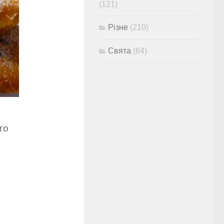
(121)
Різне
(210)
Свята
(64)
то