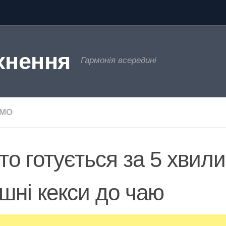
хнення
Гармонія всередині
ЄМО
то готується за 5 хвили
шні кекси до чаю