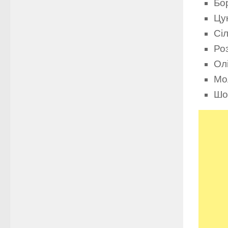
Бо
Цук
Сіл
Роз
Олі
Мол
Шок