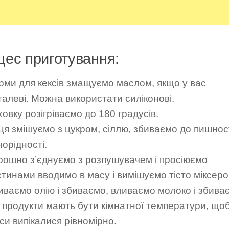
цес приготування:
рми для кексів змащуємо маслом, якщо у вас
талеві. Можна використати силіконові.
овку розігріваємо до 180 градусів.
ця змішуємо з цукром, сіллю, збиваємо до пишност
орідності.
рошно з’єднуємо з розпушувачем і просіюємо
стинами вводимо в масу і вимішуємо тісто міксеро
иваємо олію і збиваємо, вливаємо молоко і збива
і продукти мають бути кімнатної температури, що
си випікалися рівномірно.