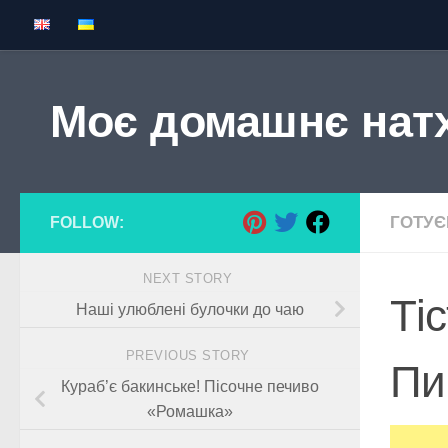
Skip to content
Моє домашнє нат
ГОТУ
FOLLOW:
NEXT STORY
Тіс
Наші улюблені булочки до чаю
PREVIOUS STORY
Пи
Кураб’є бакинське! Пісочне печиво
«Ромашка»