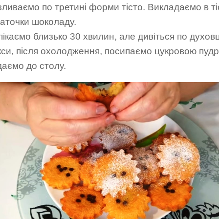
зливаємо по третині форми тісто. Викладаємо в ті
аточки шоколаду.
ікаємо близько 30 хвилин, але дивіться по духовц
кси, після охолодження, посипаємо цукровою пудр
даємо до столу.