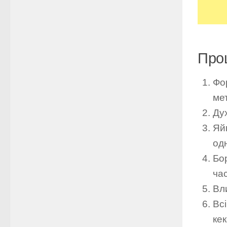
Про
Фо
ме
Дух
Яй
одн
Бо
ча
Вл
Вс
кек