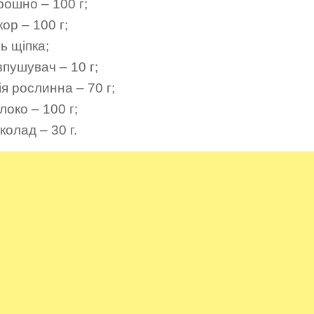
рошно – 100 г;
ор – 100 г;
ь щіпка;
пушувач – 10 г;
я рослинна – 70 г;
око – 100 г;
олад – 30 г.