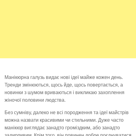
Манікюрна галузь видає нові ідеї майже кожен день.
Тренди змінюються, щось йде, щось повертається, а
новинки з шумом вриваються і викликаю захоплення
жіночої половини людства.
Без сумніву, далеко не всі породження та ідеї майстрів
можна назвати красивими чи стильними. Дуже часто
манікюр виглядає занадто громіздким, або занадто
задирливим. Крім того, він повинен добре поєднуватися