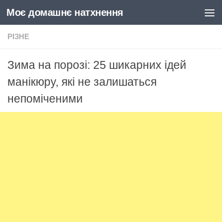
Моє домашнє натхнення
Skip to content
РІЗНЕ
Зима на порозі: 25 шикарних ідей
манікюру, які не залишаться
непоміченими