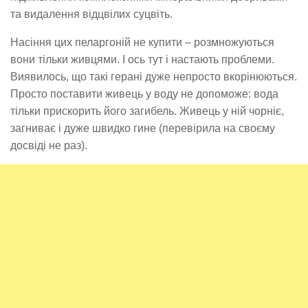
та видалення відцвілих суцвіть.
Насіння цих пеларгоній не купити – розмножуються
вони тільки живцями. І ось тут і настають проблеми.
Виявилось, що такі герані дуже непросто вкорінюються.
Просто поставити живець у воду не допоможе: вода
тільки прискорить його загибель. Живець у ній чорніє,
загниває і дуже швидко гине (перевірила на своєму
досвіді не раз).