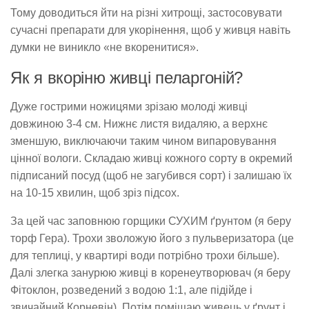
Тому доводиться йти на різні хитрощі, застосовувати
сучасні препарати для укорінення, щоб у живця навіть
думки не виникло «не вкоренитися».
Як я вкоріню живці пеларгоній?
Дуже гострими ножицями зрізаю молоді живці
довжиною 3-4 см. Нижнє листя видаляю, а верхнє
зменшую, виключаючи таким чином випаровування
цінної вологи. Складаю живці кожного сорту в окремий
підписаний посуд (щоб не загубився сорт) і залишаю їх
на 10-15 хвилин, щоб зріз підсох.
За цей час заповнюю горщики СУХИМ ґрунтом (я беру
торф Гера). Трохи зволожую його з пульверизатора (це
для теплиці, у квартирі води потрібно трохи більше).
Далі злегка занурюю живці в коренеутворювач (я беру
Фітоклон, розведений з водою 1:1, але підійде і
звичайний Корневін). Потім поміщаю живець у ґрунт і