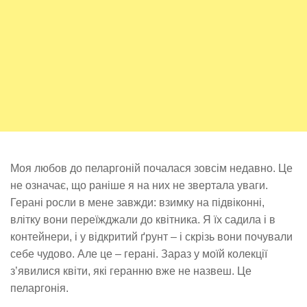
Моя любов до пеларгоній почалася зовсім недавно. Це
не означає, що раніше я на них не звертала уваги.
Герані росли в мене завжди: взимку на підвіконні,
влітку вони переїжджали до квітника. Я їх садила і в
контейнери, і у відкритий ґрунт – і скрізь вони почували
себе чудово. Але це – герані. Зараз у моїй колекції
з’явилися квіти, які геранню вже не назвеш. Це
пеларгонія.