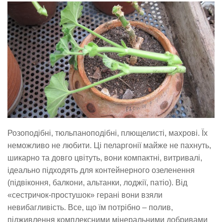
Розоподібні, тюльпаноподібні, плющелисті, махрові. Їх
неможливо не любити. Ці пеларгонії майже не пахнуть,
шикарно та довго цвітуть, вони компактні, витривалі,
ідеально підходять для контейнерного озеленення
(підвіконня, балкони, альтанки, лоджії, патіо). Від
«сестричок-простушок» герані вони взяли
невибагливість. Все, що їм потрібно – полив,
підживлення комплексними мінеральними добривами