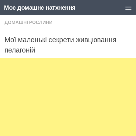
Моє домашнє натхнення
Skip to content
ДОМАШНІ РОСЛИНИ
Мої маленькі секрети живцювання
пелагоній