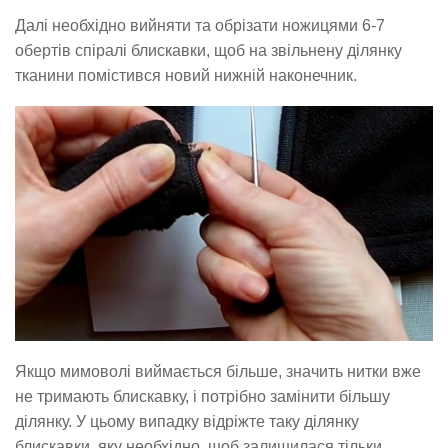
Далі необхідно вийняти та обрізати ножицями 6-7
обертів спіралі блискавки, щоб на звільнену ділянку
тканини помістився новий нижній наконечник.
Якщо мимоволі виймається більше, значить нитки вже
не тримають блискавку, і потрібно замінити більшу
ділянку. У цьому випадку відріжте таку ділянку
блискавки, яку необхідно, щоб залишилася тільки