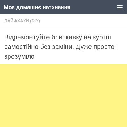
Моє домашнє натхнення
Skip to content
ЛАЙФХАКИ (DIY)
Відремонтуйте блискавку на куртці
самостійно без заміни. Дуже просто і
зрозуміло