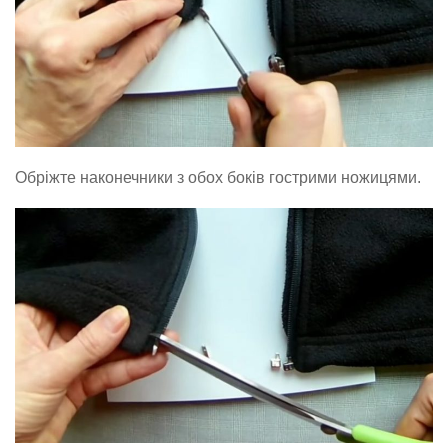
Обріжте наконечники з обох боків гострими ножицями.