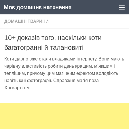
Моє домашнє натхнення
Skip to content
ДОМАШНІ ТВАРИНИ
10+ доказів того, наскільки коти
багатогранні й талановиті
Коти давно вже стали владиками інтернету. Вони мають
чарівну властивість робити день кращим, м’якшим і
теплішим, причому цим магічним ефектом володіють
навіть їхні фотографії. Справжня магія поза
Хогвартсом.