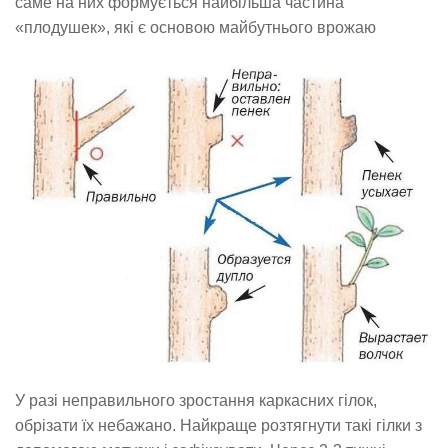
саме на них формується найбільша частина
«плодушек», які є основою майбутнього врожаю
У разі неправильного зростання каркасних гілок,
обрізати їх небажано. Найкраще розтягнути такі гілки з