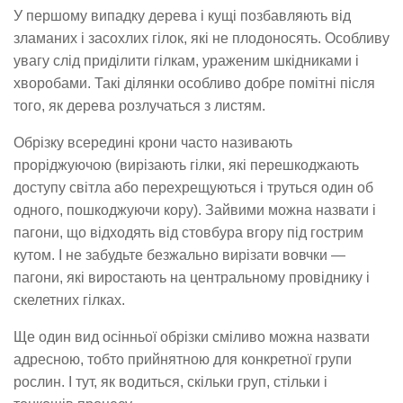
У першому випадку дерева і кущі позбавляють від
зламаних і засохлих гілок, які не плодоносять. Особливу
увагу слід приділити гілкам, ураженим шкідниками і
хворобами. Такі ділянки особливо добре помітні після
того, як дерева розлучаться з листям.
Обрізку всередині крони часто називають
проріджуючою (вирізають гілки, які перешкоджають
доступу світла або перехрещуються і труться один об
одного, пошкоджуючи кору). Зайвими можна назвати і
пагони, що відходять від стовбура вгору під гострим
кутом. І не забудьте безжально вирізати вовчки —
пагони, які виростають на центральному провіднику і
скелетних гілках.
Ще один вид осінньої обрізки сміливо можна назвати
адресною, тобто прийнятною для конкретної групи
рослин. І тут, як водиться, скільки груп, стільки і