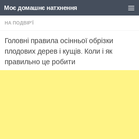
Моє домашнє натхнення
Skip to content
НА ПОДВІР'Ї
Головні правила осінньої обрізки
плодових дерев і кущів. Коли і як
правильно це робити