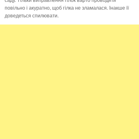
саду. Тільки виправлення гілок варто проводити
повільно і акуратно, щоб гілка не зламалася. Інакше її
доведеться спилювати.