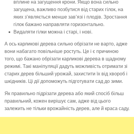
вплине на загущення крони. Якщо вона сильно
загущена, важливо позбутися від старих гілок, на
яких з’являється менше зав’язі і плодів. Зростання
гілок бажано направляти горизонтально.
Видаляти гілки можна і старі, і нові.
А ось карликові дерева сильно обрізати не варто, адже
вони набагато повільніше ростуть. Це і є причиною
того, що бажано обрізати карликові дерева в щадному
режимі. Такі маніпуляції дадуть можливість отримати зі
старих дерев більший урожай, захистити їх від хвороб і
шкідників. Ці дії допоможуть підготувати сад до зими.
Як правильно підрізати дерева або який спосіб більш
правильний, кожен вирішує сам, адже від цього
залежить не тільки врожайність дерев, але й краса саду.