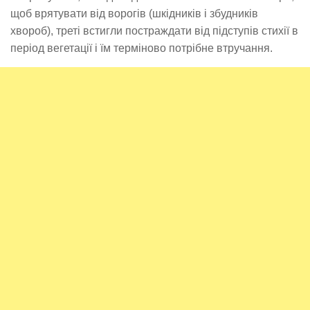
щоб врятувати від ворогів (шкідників і збудників
хвороб), треті встигли постраждати від підступів стихії в
період вегетації і їм терміново потрібне втручання.