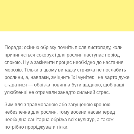
Порада: осінню обрізку почніть після листопаду, коли
припиняється сокорух і для рослин наступає період
спокою. Ну а закінчити процес необхідно до настання
морозів. Тільки в цьому випадку стрижка не послабить
рослини, а, навпаки, зміцнить їх імунітет. І не варто дуже
старатися — обрізка повинна бути щадною, щоб ваші
улюбленці не отримали занадто сильний стрес.
Зимівля з травмованою або загущеною кроною
небезпечна для рослин, тому восени насамперед
необхідна санітарна обрізка всіх культур, а також
потрібно проріджувати гілки.