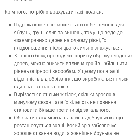
Крім того, потрібно врахувати такі нюанси:
Підрізка кожен рік може стати небезпечною для
яблунь, груш, слив та вишень, тому що веде до
«завмирання» дерев на одному рівні, їх
плодоношення після цього сильно знижується.
З іншого боку, проводячи щорічну обрізку плодових
дерев, можна знизити вплив мікробів і збільшити
рівень опірності хворобам. У цьому полягає її
відмінність від обрізання, що виробляється тільки
один раз за кілька років.
Вирізається стільки ж гілок, скільки зросло в
минулому сезоні, але їх кількість не повинна
становити більше третини від загального.
Обрізати гілку можна навскіс над брунькою, що
розташовується зовні. Косий зріз забезпечує
хороше стікання води, а зовнішня брунька не