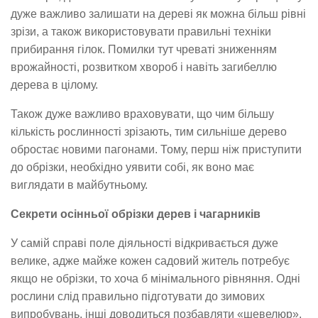
дуже важливо залишати на дереві як можна більш рівні
зрізи, а також використовувати правильні техніки
прибирання гілок. Помилки тут чреваті зниженням
врожайності, розвитком хвороб і навіть загибеллю
дерева в цілому.
Також дуже важливо враховувати, що чим більшу
кількість рослинності зрізають, тим сильніше дерево
обростає новими пагонами. Тому, перш ніж приступити
до обрізки, необхідно уявити собі, як воно має
виглядати в майбутньому.
Секрети осінньої обрізки дерев і чагарників
У самій справі поле діяльності відкривається дуже
велике, адже майже кожен садовий житель потребує
якщо не обрізки, то хоча б мінімального рівняння. Одні
рослини слід правильно підготувати до зимових
випробувань, інші доводиться позбавляти «шевелюр»,