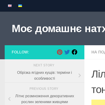
Skip to content
Моє домашнє нат
НА ПОД
FOLLOW:
NEXT STORY
Ліл
Обрізка ягідних кущів: терміни і
особливості
тон
PREVIOUS STORY
Літнє розмноження декоративних
рослин зеленими живцями