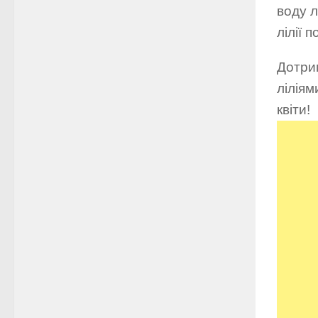
воду л
лілії 
Дотри
ліліям
квіти!