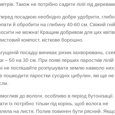
етрів. Також не потрібно садити лілії під деревам
 перед посадкою необхідно добре удобрити, глибо
пати й обробити на глибину 40-60 см. Свіжий гній
вносити не можна! Кращим добривом для цих квітів
листовий компост, кісткове борошно.
агущеній посадці виникає ризик захворювань, схе
и – 50 на 30 см. При появі перших паростків лілій
ні не поспішайте розпушувати землю навколо них:
 пошкодити паростки сусідніх цибулин, які ще не
сли.
вимогливі до вологи, особливо в період бутонізації.
ти їх потрібно тільки під корінь, щоб волога не
пляла на листя. Полив повинен бути рясний. Якщ