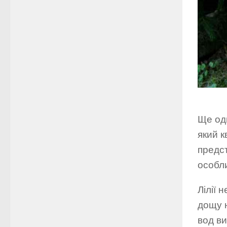
Ще одн
який к
предс
особли
Лілії 
дощу н
вод ви