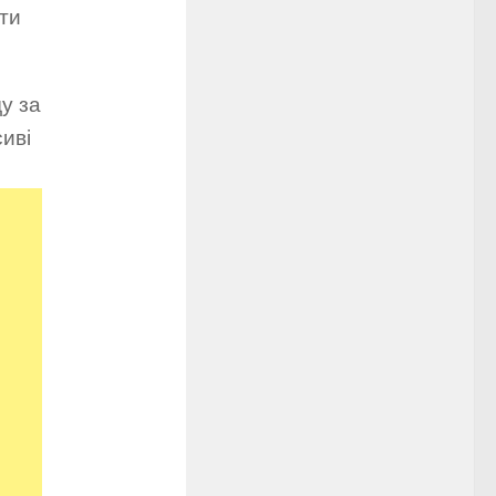
ти
у за
сиві