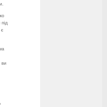
и.
ко
 під
 є
ма
 ви
о