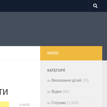
MORE
КАТЕГОРІЇ
Виховання дітей
(29)
ти
Відео
(86)
Готуємо
(1,948)
SHARE