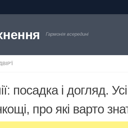
хнення
Гармонія всередині
ВІР'Ї
ії: посадка і догляд. Усі
кощі, про які варто зна