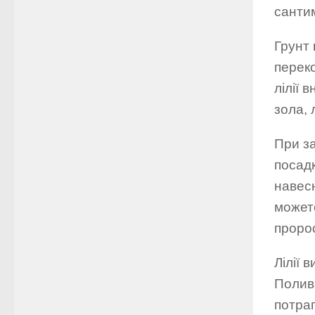
сантим
Грунт
переко
лілії 
зола, 
При з
посадк
навес
можете
проро
Лілії 
Полива
потра