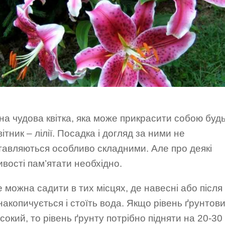
а чудова квітка, яка може прикрасити собою будь
вітник – лілії. Посадка і догляд за ними не
тавляються особливо складними. Але про деякі
вості пам’ятати необхідно.
не можна садити в тих місцях, де навесні або після
акопичується і стоїть вода. Якщо рівень ґрунтов
сокий, то рівень ґрунту потрібно підняти на 20-30