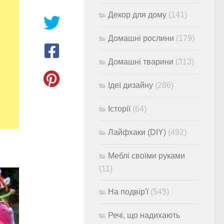
Декор для дому
(141)
Домашні рослини
(179)
Домашні тварини
(313)
Ідеї дизайну
(286)
Історії
(64)
Лайфхаки (DIY)
(492)
Меблі своїми руками
(11)
На подвір'ї
(545)
Речі, що надихають