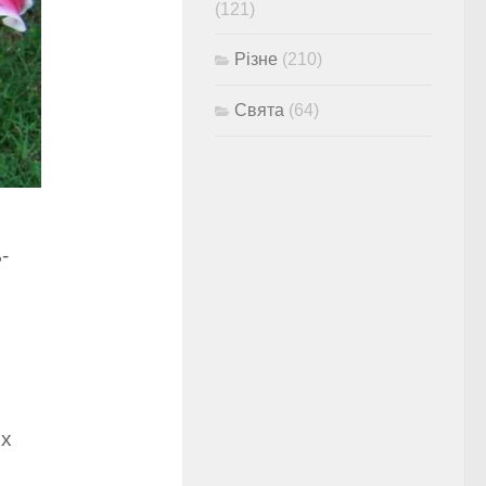
(121)
Різне
(210)
Свята
(64)
-
их