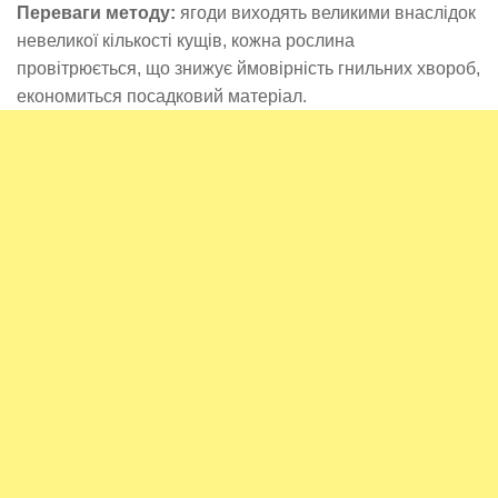
Переваги методу:
ягоди виходять великими внаслідок
невеликої кількості кущів, кожна рослина
провітрюється, що знижує ймовірність гнильних хвороб,
економиться посадковий матеріал.