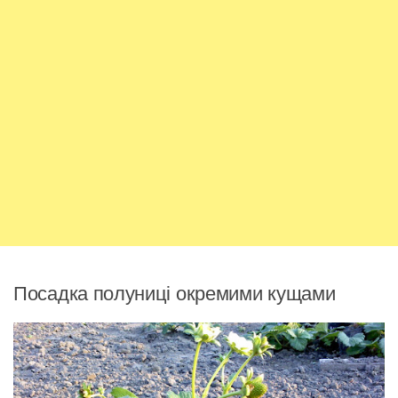
Посадка полуниці окремими кущами