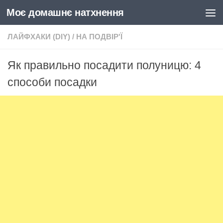
Моє домашнє натхнення
Skip to content
ЛАЙФХАКИ (DIY)
/
НА ПОДВІР'Ї
Як правильно посадити полуницю: 4
способи посадки