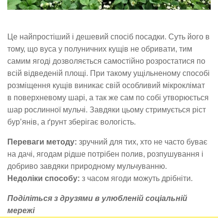
Це найпростіший і дешевий спосіб посадки. Суть його в
тому, що вуса у полуничних кущів не обривати, тим
самим ягоді дозволяється самостійно розростатися по
всій відведеній площі. При такому ущільненому способі
розміщення кущів виникає свій особливий мікроклімат
в поверхневому шарі, а так же сам по собі утворюється
шар рослинної мульчі. Завдяки цьому стримується ріст
бур’янів, а ґрунт зберігає вологість.
Переваги методу:
зручний для тих, хто не часто буває
на дачі, ягодам рідше потрібен полив, розпушування і
добриво завдяки природному мульчуванню.
Недоліки способу:
з часом ягоди можуть дрібніти.
Поділіться з друзями в улюбленій соціальній
мережі