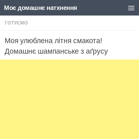
Моє домашнє натхнення
Skip to content
ГОТУЄМО
Моя улюблена літня смакота!
Домашнє шампанське з аґрусу