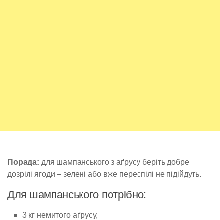
Порада:
для шампанського з аґрусу беріть добре
дозрілі ягоди – зелені або вже переспілі не підійдуть.
Для шампанського потрібно:
3 кг немитого аґрусу,