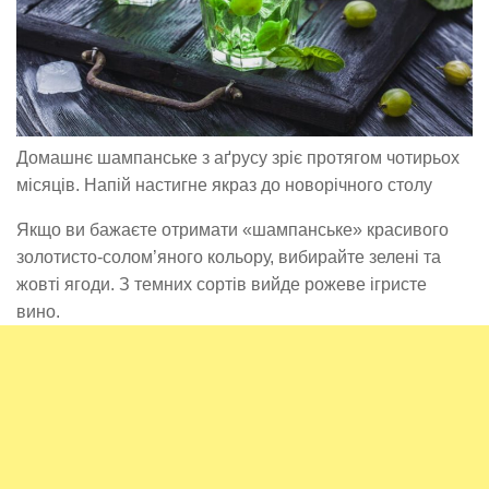
Домашнє шампанське з аґрусу зріє протягом чотирьох
місяців. Напій настигне якраз до новорічного столу
Якщо ви бажаєте отримати «шампанське» красивого
золотисто-солом’яного кольору, вибирайте зелені та
жовті ягоди. З темних сортів вийде рожеве ігристе
вино.