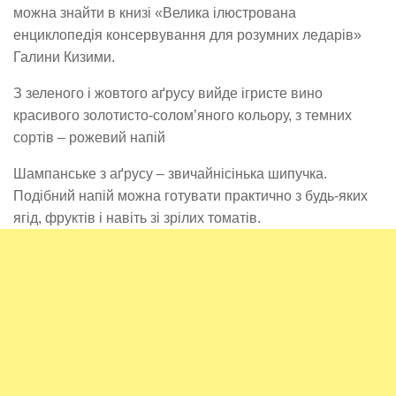
можна знайти в книзі «Велика ілюстрована
енциклопедія консервування для розумних ледарів»
Галини Кизими.
З зеленого і жовтого аґрусу вийде ігристе вино
красивого золотисто-солом’яного кольору, з темних
сортів – рожевий напій
Шампанське з аґрусу – звичайнісінька шипучка.
Подібний напій можна готувати практично з будь-яких
ягід, фруктів і навіть зі зрілих томатів.