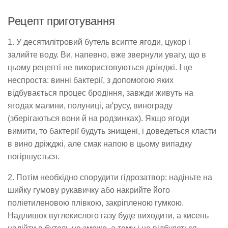
Рецепт приготування
1. У десятилітровий бутель всипте ягоди, цукор і
залийте воду. Ви, напевно, вже звернули увагу, що в
цьому рецепті не використовуються дріжджі. І це
неспроста: винні бактерії, з допомогою яких
відбувається процес бродіння, завжди живуть на
ягодах малини, полуниці, аґрусу, винограду
(зберігаються вони й на родзинках). Якщо ягоди
вимити, то бактерії будуть знищені, і доведеться класти
в вино дріжджі, але смак напою в цьому випадку
погіршується.
2. Потім необхідно спорудити гідрозатвор: надіньте на
шийку гумову рукавичку або накрийте його
поліетиленовою плівкою, закріпленою гумкою.
Надлишок вуглекислого газу буде виходити, а кисень