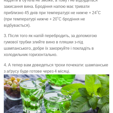
надійти в бутель не зможе, а тому і не відбудеться
закисання вина. Бродіння напою має тривати
приблизно 45 днів при температурі не нижче + 24˚С
(при температурі нижче + 20˚С бродіння не
відбувається).
3. Після того як напій перебродить, за допомогою
гумової трубки злийте вино в пляшки з-під
шампанського, добре їх закоркуйте і покладіть в
холодильник горизонтально.
4. А тепер вам доведеться трохи почекати: шампанське
з аґрусу буде готове через 4 місяці.