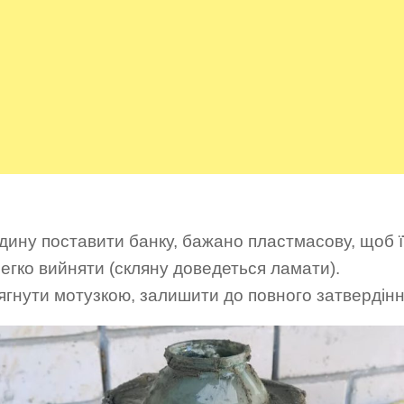
ину поставити банку, бажано пластмасову, щоб ї
егко вийняти (скляну доведеться ламати).
гнути мотузкою, залишити до повного затвердінн