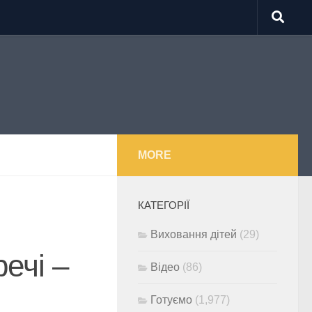
MORE
КАТЕГОРІЇ
Виховання дітей
(29)
речі –
Відео
(86)
Готуємо
(1,977)