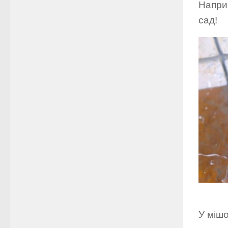
Наприк
сад!
У мішо