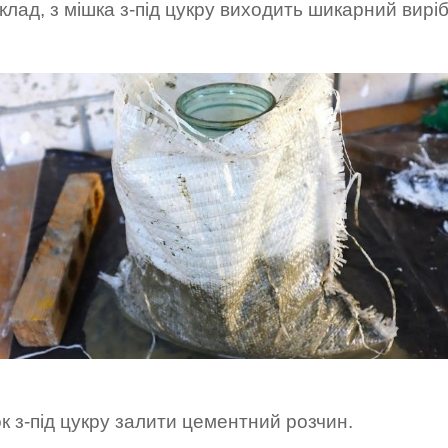
лад, з мішка з-під цукру виходить шикарний виріб
к з-під цукру залити цементний розчин.