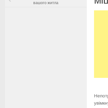
вашого житла
Непотр
увімкн