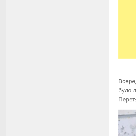
Всеред
було л
Перетя