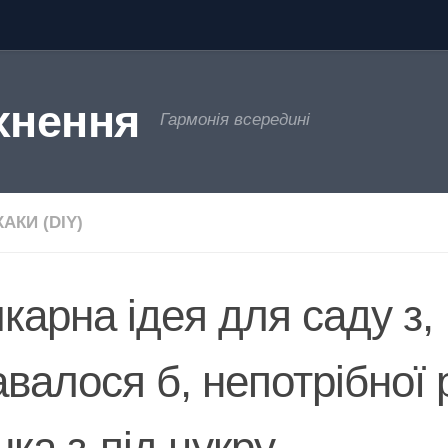
хнення
Гармонія всередині
АКИ (DIY)
карна ідея для саду з,
авалося б, непотрібної 
шка з-під цукру