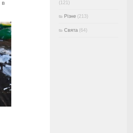
 в
(121)
Різне
(213)
Свята
(64)