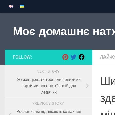
Skip to content
Моє домашнє нат
ЛАЙФХ
FOLLOW:
NEXT STORY
Ши
Як живцювати троянди великими
партіями восени. Спосіб для
ледачих
зд
PREVIOUS STORY
мі
Рослини, які відлякають комах від