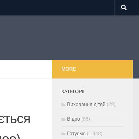
MORE
КАТЕГОРІЇ
Виховання дітей
(29)
ється
Відео
(86)
Готуємо
(1,948)
део)