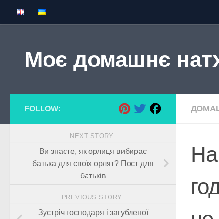
Skip to content
Моє домашнє нат
ДОМАШ
FOLLOW:
NEXT STORY
На
Ви знаєте, як орлиця вибирає
батька для своїх орлят? Пост для
батьків
го
PREVIOUS STORY
не
Зустріч господаря і загубленої