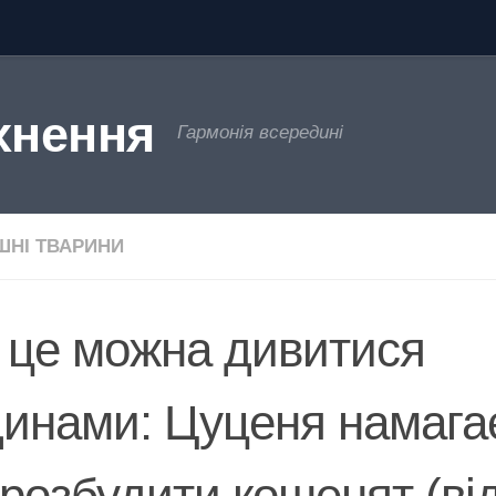
хнення
Гармонія всередині
НІ ТВАРИНИ
 це можна дивитися
динами: Цуценя намага
 розбудити кошенят (ві