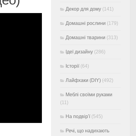
Декор для дому
(141)
Домашні рослини
(179)
Домашні тварини
(313)
Ідеї дизайну
(286)
Історії
(64)
Лайфхаки (DIY)
(492)
Меблі своїми руками
(11)
На подвір'ї
(545)
Речі, що надихають